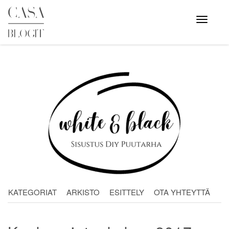
Skip
to
Avaa
valikko
content
KATEGORIAT
ARKISTO
ESITTELY
OTA YHTEYTTÄ