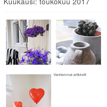
Kuukausi:
toukokuu 2017
Artikkelien
selaus
Vanhemmat artikkelit