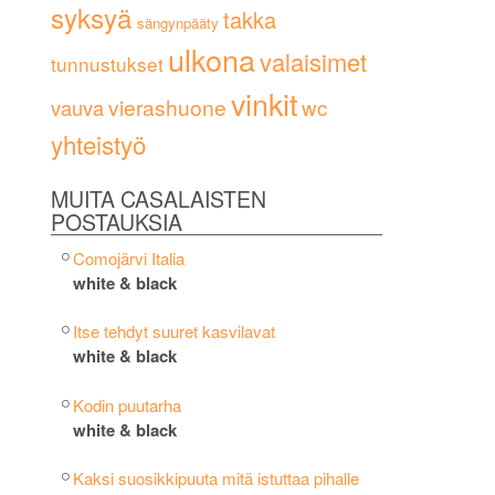
syksyä
takka
sängynpääty
ulkona
valaisimet
tunnustukset
vinkit
vierashuone
wc
vauva
yhteistyö
MUITA CASALAISTEN
POSTAUKSIA
Comojärvi Italia
white & black
Itse tehdyt suuret kasvilavat
white & black
Kodin puutarha
white & black
Kaksi suosikkipuuta mitä istuttaa pihalle