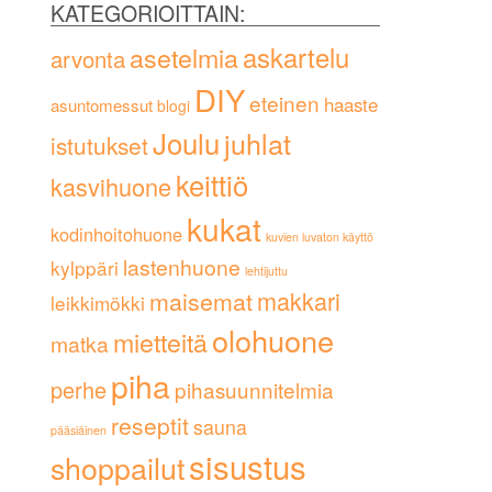
KATEGORIOITTAIN:
askartelu
asetelmia
arvonta
DIY
eteinen
haaste
asuntomessut
blogi
Joulu
juhlat
istutukset
keittiö
kasvihuone
kukat
kodinhoitohuone
kuvien luvaton käyttö
lastenhuone
kylppäri
lehtijuttu
maisemat
makkari
leikkimökki
olohuone
mietteitä
matka
piha
perhe
pihasuunnitelmia
reseptit
sauna
pääsiäinen
sisustus
shoppailut