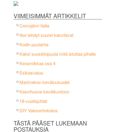
VIIMEISIMMÄT ARTIKKELIT
Comojärvi Italia
Itse tehdyt suuret kasvilavat
Kodin puutarha
Kaksi suosikkipuuta mitä istuttaa pihalle
Keramiikkaa osa 4
Esikasvatus
Marimekon kevätuutuudet
Kasvihuone kevätkuntoon
18-vuotisjuhlat
DIY Valoverhokatos
TÄSTÄ PÄÄSET LUKEMAAN
POSTAUKSIA