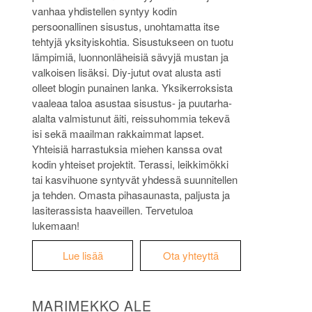
vanhaa yhdistellen syntyy kodin
persoonallinen sisustus, unohtamatta itse
tehtyjä yksityiskohtia. Sisustukseen on tuotu
lämpimiä, luonnonläheisiä sävyjä mustan ja
valkoisen lisäksi. Diy-jutut ovat alusta asti
olleet blogin punainen lanka. Yksikerroksista
vaaleaa taloa asustaa sisustus- ja puutarha-
alalta valmistunut äiti, reissuhommia tekevä
isi sekä maailman rakkaimmat lapset.
Yhteisiä harrastuksia miehen kanssa ovat
kodin yhteiset projektit. Terassi, leikkimökki
tai kasvihuone syntyvät yhdessä suunnitellen
ja tehden. Omasta pihasaunasta, paljusta ja
lasiterassista haaveillen. Tervetuloa
lukemaan!
Lue lisää
Ota yhteyttä
MARIMEKKO ALE