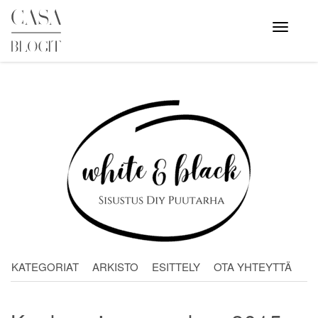
Skip
to
Avaa
valikko
content
KATEGORIAT
ARKISTO
ESITTELY
OTA YHTEYTTÄ