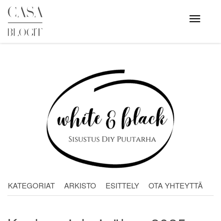
Skip
to
Avaa
valikko
content
KATEGORIAT
ARKISTO
ESITTELY
OTA YHTEYTTÄ