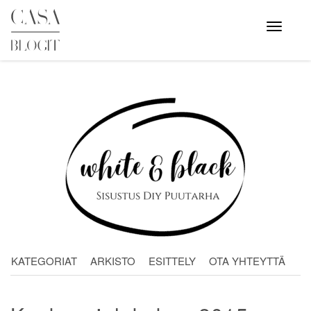
Skip
to
Avaa
valikko
content
KATEGORIAT
ARKISTO
ESITTELY
OTA YHTEYTTÄ