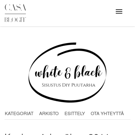
Skip
to
Avaa
valikko
content
KATEGORIAT
ARKISTO
ESITTELY
OTA YHTEYTTÄ