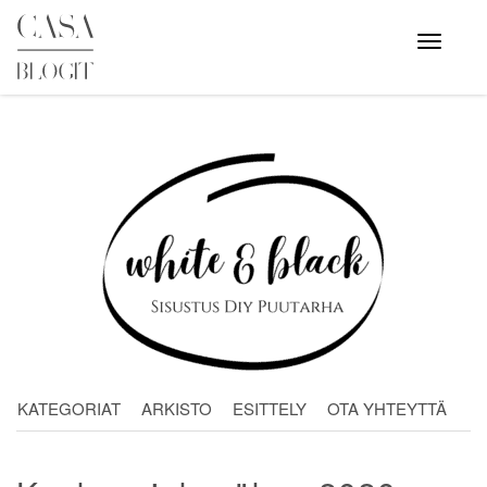
Skip
to
Avaa
valikko
content
KATEGORIAT
ARKISTO
ESITTELY
OTA YHTEYTTÄ