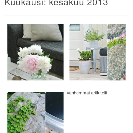
Kuukausi:
kesäkuu 2013
Artikkelien
selaus
Vanhemmat artikkelit