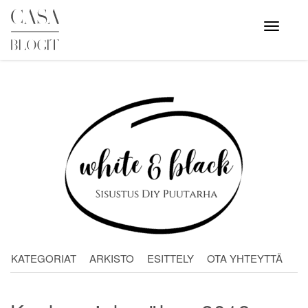
Skip
to
Avaa
valikko
content
KATEGORIAT
ARKISTO
ESITTELY
OTA YHTEYTTÄ