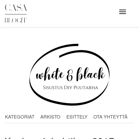
Skip
to
Avaa
valikko
content
KATEGORIAT
ARKISTO
ESITTELY
OTA YHTEYTTÄ