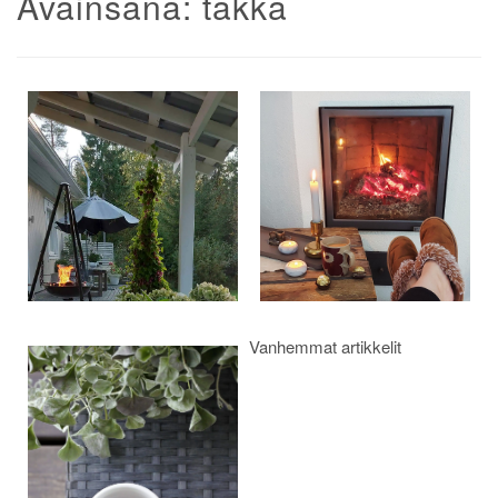
Avainsana:
takka
Artikkelien
selaus
Vanhemmat artikkelit