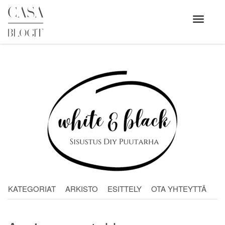
Skip
to
Avaa
valikko
content
KATEGORIAT
ARKISTO
ESITTELY
OTA YHTEYTTÄ