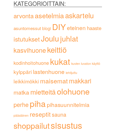
KATEGORIOITTAIN:
askartelu
asetelmia
arvonta
DIY
eteinen
haaste
asuntomessut
blogi
Joulu
juhlat
istutukset
keittiö
kasvihuone
kukat
kodinhoitohuone
kuvien luvaton käyttö
lastenhuone
kylppäri
lehtijuttu
maisemat
makkari
leikkimökki
olohuone
mietteitä
matka
piha
perhe
pihasuunnitelmia
reseptit
sauna
pääsiäinen
sisustus
shoppailut