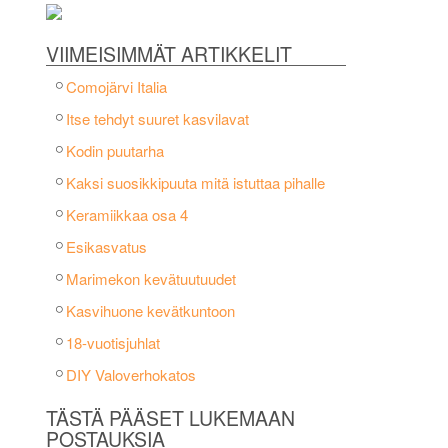
VIIMEISIMMÄT ARTIKKELIT
Comojärvi Italia
Itse tehdyt suuret kasvilavat
Kodin puutarha
Kaksi suosikkipuuta mitä istuttaa pihalle
Keramiikkaa osa 4
Esikasvatus
Marimekon kevätuutuudet
Kasvihuone kevätkuntoon
18-vuotisjuhlat
DIY Valoverhokatos
TÄSTÄ PÄÄSET LUKEMAAN
POSTAUKSIA