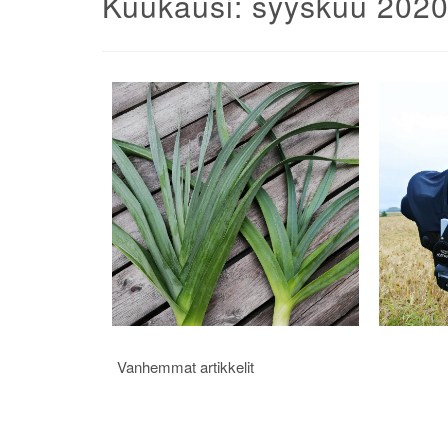
Kuukausi:
syyskuu 202
Artikkelien
Vanhemmat artikkelit
selaus