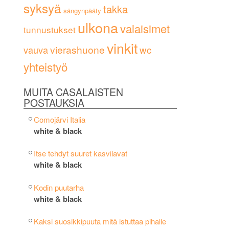
syksyä
takka
sängynpääty
ulkona
valaisimet
tunnustukset
vinkit
vierashuone
wc
vauva
yhteistyö
MUITA CASALAISTEN
POSTAUKSIA
Comojärvi Italia
white & black
Itse tehdyt suuret kasvilavat
white & black
Kodin puutarha
white & black
Kaksi suosikkipuuta mitä istuttaa pihalle