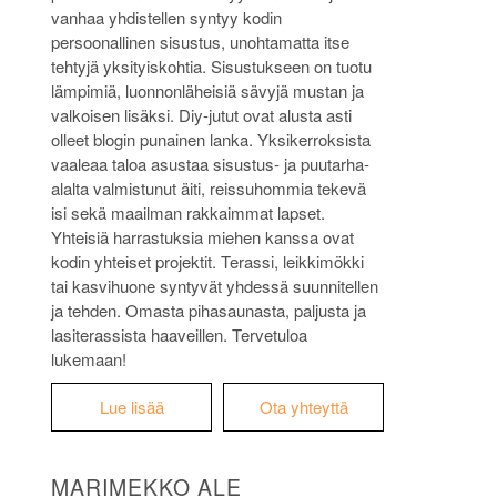
vanhaa yhdistellen syntyy kodin
persoonallinen sisustus, unohtamatta itse
tehtyjä yksityiskohtia. Sisustukseen on tuotu
lämpimiä, luonnonläheisiä sävyjä mustan ja
valkoisen lisäksi. Diy-jutut ovat alusta asti
olleet blogin punainen lanka. Yksikerroksista
vaaleaa taloa asustaa sisustus- ja puutarha-
alalta valmistunut äiti, reissuhommia tekevä
isi sekä maailman rakkaimmat lapset.
Yhteisiä harrastuksia miehen kanssa ovat
kodin yhteiset projektit. Terassi, leikkimökki
tai kasvihuone syntyvät yhdessä suunnitellen
ja tehden. Omasta pihasaunasta, paljusta ja
lasiterassista haaveillen. Tervetuloa
lukemaan!
Lue lisää
Ota yhteyttä
MARIMEKKO ALE