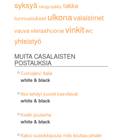
syksyä
takka
sängynpääty
ulkona
valaisimet
tunnustukset
vinkit
vierashuone
wc
vauva
yhteistyö
MUITA CASALAISTEN
POSTAUKSIA
Comojärvi Italia
white & black
Itse tehdyt suuret kasvilavat
white & black
Kodin puutarha
white & black
Kaksi suosikkipuuta mitä istuttaa pihalle