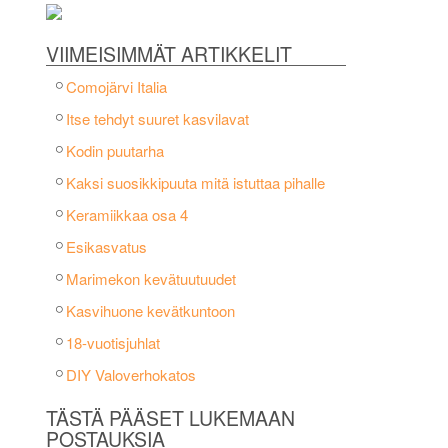
VIIMEISIMMÄT ARTIKKELIT
Comojärvi Italia
Itse tehdyt suuret kasvilavat
Kodin puutarha
Kaksi suosikkipuuta mitä istuttaa pihalle
Keramiikkaa osa 4
Esikasvatus
Marimekon kevätuutuudet
Kasvihuone kevätkuntoon
18-vuotisjuhlat
DIY Valoverhokatos
TÄSTÄ PÄÄSET LUKEMAAN
POSTAUKSIA