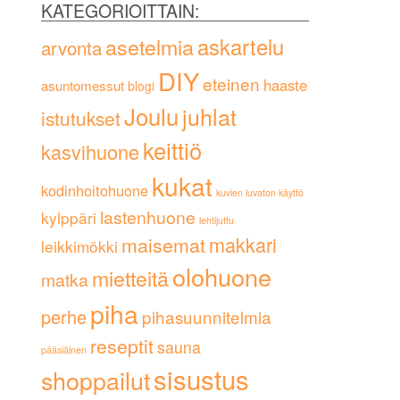
KATEGORIOITTAIN:
askartelu
asetelmia
arvonta
DIY
eteinen
haaste
asuntomessut
blogi
Joulu
juhlat
istutukset
keittiö
kasvihuone
kukat
kodinhoitohuone
kuvien luvaton käyttö
lastenhuone
kylppäri
lehtijuttu
maisemat
makkari
leikkimökki
olohuone
mietteitä
matka
piha
perhe
pihasuunnitelmia
reseptit
sauna
pääsiäinen
sisustus
shoppailut