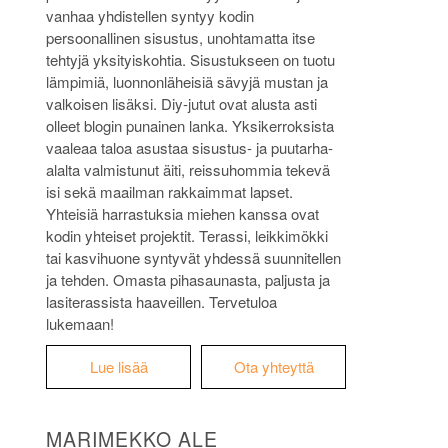
vanhaa yhdistellen syntyy kodin
persoonallinen sisustus, unohtamatta itse
tehtyjä yksityiskohtia. Sisustukseen on tuotu
lämpimiä, luonnonläheisiä sävyjä mustan ja
valkoisen lisäksi. Diy-jutut ovat alusta asti
olleet blogin punainen lanka. Yksikerroksista
vaaleaa taloa asustaa sisustus- ja puutarha-
alalta valmistunut äiti, reissuhommia tekevä
isi sekä maailman rakkaimmat lapset.
Yhteisiä harrastuksia miehen kanssa ovat
kodin yhteiset projektit. Terassi, leikkimökki
tai kasvihuone syntyvät yhdessä suunnitellen
ja tehden. Omasta pihasaunasta, paljusta ja
lasiterassista haaveillen. Tervetuloa
lukemaan!
Lue lisää
Ota yhteyttä
MARIMEKKO ALE