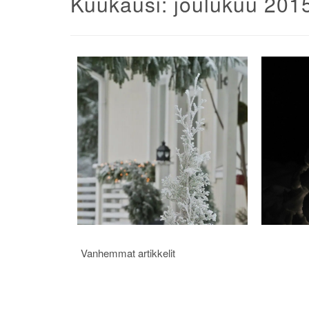
Kuukausi:
joulukuu 201
Artikkelien
Vanhemmat artikkelit
selaus