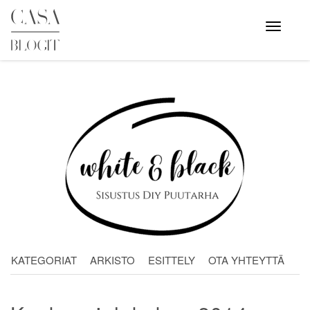
Skip
to
Avaa
valikko
content
KATEGORIAT
ARKISTO
ESITTELY
OTA YHTEYTTÄ