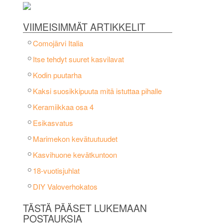
VIIMEISIMMÄT ARTIKKELIT
Comojärvi Italia
Itse tehdyt suuret kasvilavat
Kodin puutarha
Kaksi suosikkipuuta mitä istuttaa pihalle
Keramiikkaa osa 4
Esikasvatus
Marimekon kevätuutuudet
Kasvihuone kevätkuntoon
18-vuotisjuhlat
DIY Valoverhokatos
TÄSTÄ PÄÄSET LUKEMAAN
POSTAUKSIA