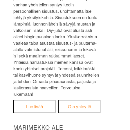
vanhaa yhdistellen syntyy kodin
persoonallinen sisustus, unohtamatta itse
tehtyjä yksityiskohtia. Sisustukseen on tuotu
lämpimiä, luonnonläheisiä sävyjä mustan ja
valkoisen lisäksi. Diy-jutut ovat alusta asti
olleet blogin punainen lanka. Yksikerroksista
vaaleaa taloa asustaa sisustus- ja puutarha-
alalta valmistunut äiti, reissuhommia tekevä
isi sekä maailman rakkaimmat lapset.
Yhteisiä harrastuksia miehen kanssa ovat
kodin yhteiset projektit. Terassi, leikkimökki
tai kasvihuone syntyvät yhdessä suunnitellen
ja tehden. Omasta pihasaunasta, paljusta ja
lasiterassista haaveillen. Tervetuloa
lukemaan!
Lue lisää
Ota yhteyttä
MARIMEKKO ALE