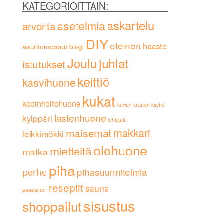
KATEGORIOITTAIN:
askartelu
asetelmia
arvonta
DIY
eteinen
haaste
asuntomessut
blogi
Joulu
juhlat
istutukset
keittiö
kasvihuone
kukat
kodinhoitohuone
kuvien luvaton käyttö
lastenhuone
kylppäri
lehtijuttu
maisemat
makkari
leikkimökki
olohuone
mietteitä
matka
piha
perhe
pihasuunnitelmia
reseptit
sauna
pääsiäinen
sisustus
shoppailut