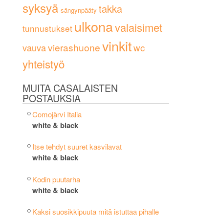
syksyä
takka
sängynpääty
ulkona
valaisimet
tunnustukset
vinkit
vierashuone
wc
vauva
yhteistyö
MUITA CASALAISTEN
POSTAUKSIA
Comojärvi Italia
white & black
Itse tehdyt suuret kasvilavat
white & black
Kodin puutarha
white & black
Kaksi suosikkipuuta mitä istuttaa pihalle