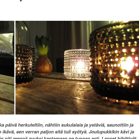
 päivä herkuteltiin, nähtiin sukulaisia ja ystäviä, saunottiin ja
 ikävä, sen verran paljon sitä tuli syötyä. Joulupukkikin kävi ja
än piti mennä avuksi kantamaan ne tupaan asti. Lapset hihittivät