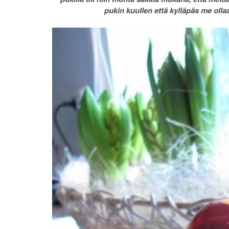
pukin kuullen että kylläpäs me ollaa