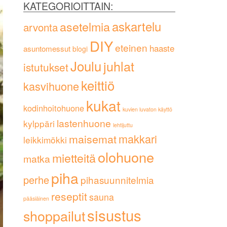
KATEGORIOITTAIN:
askartelu
asetelmia
arvonta
DIY
eteinen
haaste
asuntomessut
blogi
Joulu
juhlat
istutukset
keittiö
kasvihuone
kukat
kodinhoitohuone
kuvien luvaton käyttö
lastenhuone
kylppäri
lehtijuttu
maisemat
makkari
leikkimökki
olohuone
mietteitä
matka
piha
perhe
pihasuunnitelmia
reseptit
sauna
pääsiäinen
sisustus
shoppailut