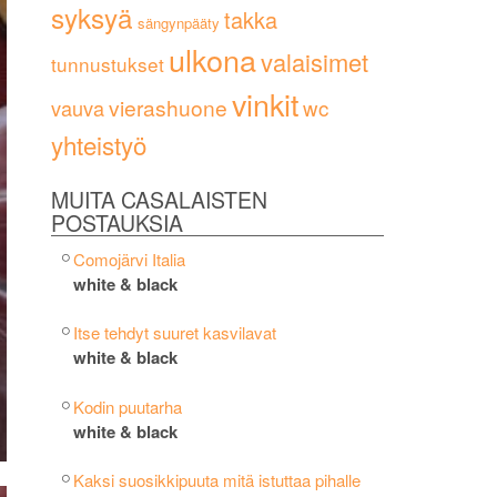
syksyä
takka
sängynpääty
ulkona
valaisimet
tunnustukset
vinkit
vierashuone
wc
vauva
yhteistyö
MUITA CASALAISTEN
POSTAUKSIA
Comojärvi Italia
white & black
Itse tehdyt suuret kasvilavat
white & black
Kodin puutarha
white & black
Kaksi suosikkipuuta mitä istuttaa pihalle