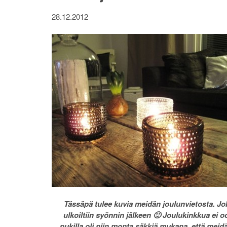
28.12.2012
Tässäpä tulee kuvia meidän joulunvietosta. Joka
ulkoiltiin syönnin jälkeen 🙂 Joulukinkkua ei oo
pukilla oli niin monta säkkiä mukana, että meid