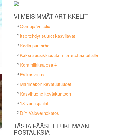
VIIMEISIMMÄT ARTIKKELIT
Comojärvi Italia
Itse tehdyt suuret kasvilavat
Kodin puutarha
Kaksi suosikkipuuta mitä istuttaa pihalle
Keramiikkaa osa 4
Esikasvatus
Marimekon kevätuutuudet
Kasvihuone kevätkuntoon
18-vuotisjuhlat
DIY Valoverhokatos
TÄSTÄ PÄÄSET LUKEMAAN
POSTAUKSIA