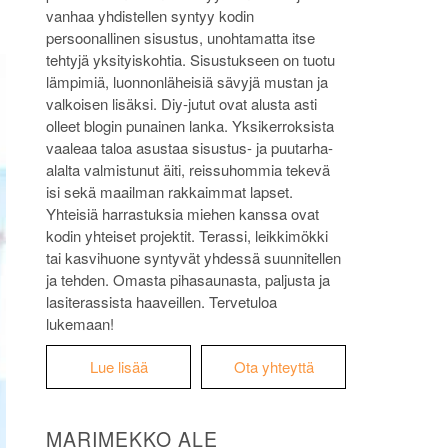
vanhaa yhdistellen syntyy kodin
persoonallinen sisustus, unohtamatta itse
tehtyjä yksityiskohtia. Sisustukseen on tuotu
lämpimiä, luonnonläheisiä sävyjä mustan ja
valkoisen lisäksi. Diy-jutut ovat alusta asti
olleet blogin punainen lanka. Yksikerroksista
vaaleaa taloa asustaa sisustus- ja puutarha-
alalta valmistunut äiti, reissuhommia tekevä
isi sekä maailman rakkaimmat lapset.
Yhteisiä harrastuksia miehen kanssa ovat
kodin yhteiset projektit. Terassi, leikkimökki
tai kasvihuone syntyvät yhdessä suunnitellen
ja tehden. Omasta pihasaunasta, paljusta ja
lasiterassista haaveillen. Tervetuloa
lukemaan!
Lue lisää
Ota yhteyttä
MARIMEKKO ALE