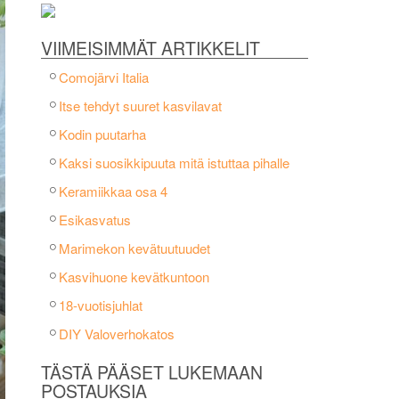
VIIMEISIMMÄT ARTIKKELIT
Comojärvi Italia
Itse tehdyt suuret kasvilavat
Kodin puutarha
Kaksi suosikkipuuta mitä istuttaa pihalle
Keramiikkaa osa 4
Esikasvatus
Marimekon kevätuutuudet
Kasvihuone kevätkuntoon
18-vuotisjuhlat
DIY Valoverhokatos
TÄSTÄ PÄÄSET LUKEMAAN
POSTAUKSIA