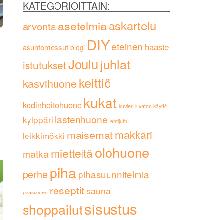
KATEGORIOITTAIN:
askartelu
asetelmia
arvonta
DIY
eteinen
haaste
asuntomessut
blogi
Joulu
juhlat
istutukset
keittiö
kasvihuone
kukat
kodinhoitohuone
kuvien luvaton käyttö
lastenhuone
kylppäri
lehtijuttu
maisemat
makkari
leikkimökki
olohuone
mietteitä
matka
piha
perhe
pihasuunnitelmia
reseptit
sauna
pääsiäinen
sisustus
shoppailut