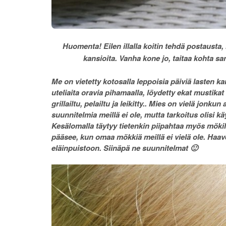
Huomenta! Eilen illalla koitin tehdä postausta,
kansioita. Vanha kone jo, taitaa kohta s
Me on vietetty kotosalla leppoisia päiviä lasten 
uteliaita oravia pihamaalla, löydetty ekat mustikat
grillailtu, pelailtu ja leikitty.. Mies on vielä j
suunnitelmia meillä ei ole, mutta tarkoitus olisi 
Kesälomalla täytyy tietenkin piipahtaa myös mökil
pääsee, kun omaa mökkiä meillä ei vielä ole. Haav
eläinpuistoon. Siinäpä ne suunnitelmat 🙂