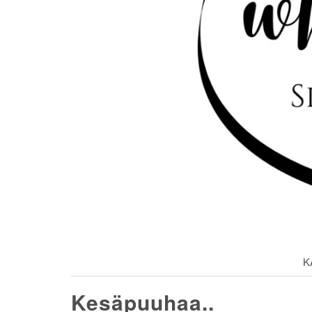
K
Kesäpuuhaa..