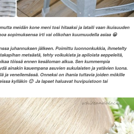
 mutta meidän kone meni tosi hitaaksi ja lataili vaan ikuisuuden
anoa sopimuksensa irti vai olikohan kuumuudella asiaa 😀
kanssa juhannuksen jälkeen. Poimittu luonnonkukkia, ihmetelty
 takapihan metsästä, tehty voikukista ja apiloista seppeleitä,
onkun aikaa töissä ennen kesäloman alkua. Sen kummempia
käydä ainakin kauempana asuvien sukulaisten ja ystävien luona.
lä ja veneilemässä. Onneksi on ihania tuttavia joiden mökille
eissa kylläkin 🙂 Ja lapset haluavat huvipuistoon tai