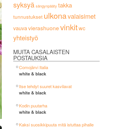
syksyä
takka
sängynpääty
ulkona
valaisimet
tunnustukset
vinkit
vierashuone
wc
vauva
yhteistyö
MUITA CASALAISTEN
POSTAUKSIA
Comojärvi Italia
white & black
Itse tehdyt suuret kasvilavat
white & black
Kodin puutarha
white & black
Kaksi suosikkipuuta mitä istuttaa pihalle