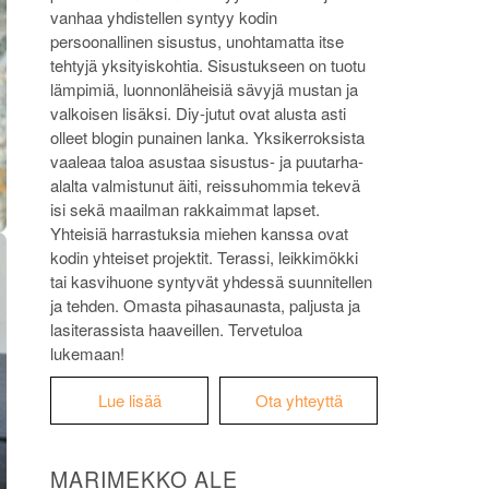
vanhaa yhdistellen syntyy kodin
persoonallinen sisustus, unohtamatta itse
tehtyjä yksityiskohtia. Sisustukseen on tuotu
lämpimiä, luonnonläheisiä sävyjä mustan ja
valkoisen lisäksi. Diy-jutut ovat alusta asti
olleet blogin punainen lanka. Yksikerroksista
vaaleaa taloa asustaa sisustus- ja puutarha-
alalta valmistunut äiti, reissuhommia tekevä
isi sekä maailman rakkaimmat lapset.
Yhteisiä harrastuksia miehen kanssa ovat
kodin yhteiset projektit. Terassi, leikkimökki
tai kasvihuone syntyvät yhdessä suunnitellen
ja tehden. Omasta pihasaunasta, paljusta ja
lasiterassista haaveillen. Tervetuloa
lukemaan!
Lue lisää
Ota yhteyttä
MARIMEKKO ALE