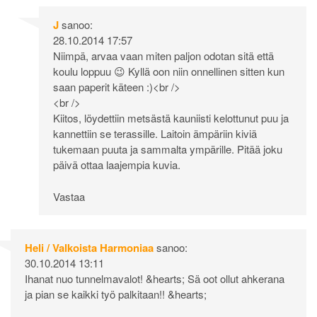
J
sanoo:
28.10.2014 17:57
Niimpä, arvaa vaan miten paljon odotan sitä että
koulu loppuu 😉 Kyllä oon niin onnellinen sitten kun
saan paperit käteen :)<br />
<br />
Kiitos, löydettiin metsästä kauniisti kelottunut puu ja
kannettiin se terassille. Laitoin ämpäriin kiviä
tukemaan puuta ja sammalta ympärille. Pitää joku
päivä ottaa laajempia kuvia.
Vastaa
Heli / Valkoista Harmoniaa
sanoo:
30.10.2014 13:11
Ihanat nuo tunnelmavalot! &hearts; Sä oot ollut ahkerana
ja pian se kaikki työ palkitaan!! &hearts;