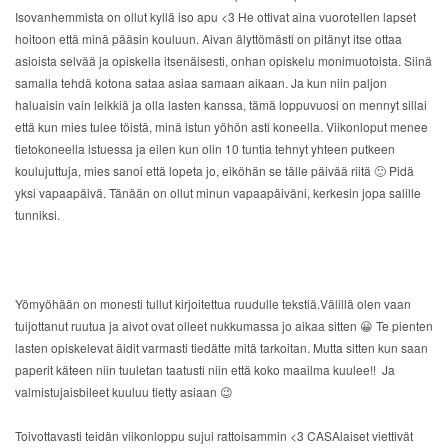
Isovanhemmista on ollut kyllä iso apu <3 He ottivat aina vuorotellen lapset
hoitoon että minä pääsin kouluun.
Aivan älyttömästi on pitänyt itse ottaa
asioista selvää ja opiskella itsenäisesti, onhan opiskelu monimuotoista. Siinä
samalla tehdä kotona sataa asiaa samaan aikaan. Ja kun niin paljon
haluaisin vain leikkiä ja olla lasten kanssa, tämä loppuvuosi on mennyt sillai
että kun mies tulee töistä, minä istun yöhön asti
koneella. Viikonloput menee
tietokoneella istuessa ja eilen kun olin 10 tuntia tehnyt yhteen putkeen
koulujuttuja, mies sanoi että lopeta jo, eiköhän se tälle päivää riitä 🙂 Pidä
yksi vapaapäivä. Tänään on ollut minun vapaapäiväni, kerkesin jopa salille
tunniksi.
Yömyöhään on monesti tullut kirjoitettua ruudulle tekstiä.Välillä olen vaan
tuijottanut ruutua ja aivot ovat olleet nukkumassa jo aikaa sitten 😀 Te pienten
lasten opiskelevat äidit varmasti tiedätte mitä tarkoitan. Mutta sitten kun saan
paperit käteen niin tuuletan taatusti niin että koko maailma kuulee!! Ja
valmistujaisbileet kuuluu tietty asiaan 😉
Toivottavasti teidän viikonloppu sujui rattoisammin <3 CASAlaiset viettivät