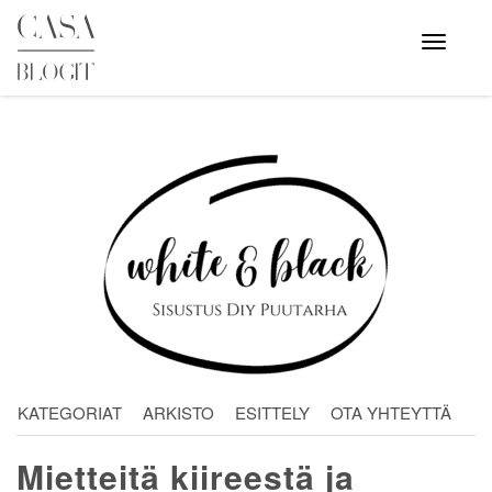
Skip
to
Avaa
valikko
content
KATEGORIAT
ARKISTO
ESITTELY
OTA YHTEYTTÄ
Mietteitä kiireestä ja