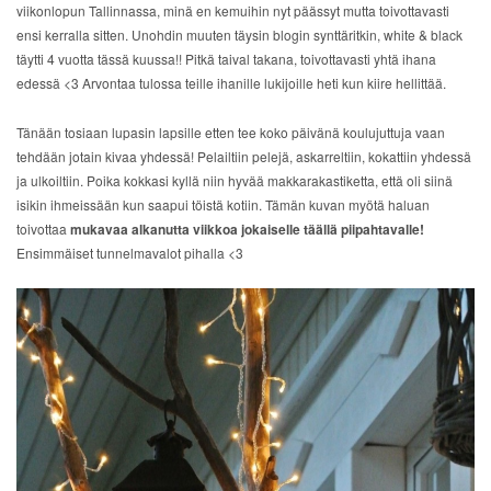
viikonlopun Tallinnassa, minä en kemuihin nyt päässyt mutta toivottavasti
ensi kerralla sitten. Unohdin muuten täysin blogin synttäritkin, white & black
täytti 4 vuotta tässä kuussa!! Pitkä taival takana, toivottavasti yhtä ihana
edessä <3 Arvontaa tulossa teille ihanille lukijoille heti kun kiire hellittää.
Tänään tosiaan lupasin lapsille etten tee koko päivänä koulujuttuja vaan
tehdään jotain kivaa yhdessä! Pelailtiin pelejä, askarreltiin, kokattiin yhdessä
ja ulkoiltiin. Poika kokkasi kyllä niin hyvää makkarakastiketta, että oli siinä
isikin ihmeissään kun saapui töistä kotiin. Tämän kuvan myötä haluan
toivottaa
mukavaa alkanutta viikkoa jokaiselle täällä piipahtavalle!
Ensimmäiset tunnelmavalot pihalla <3