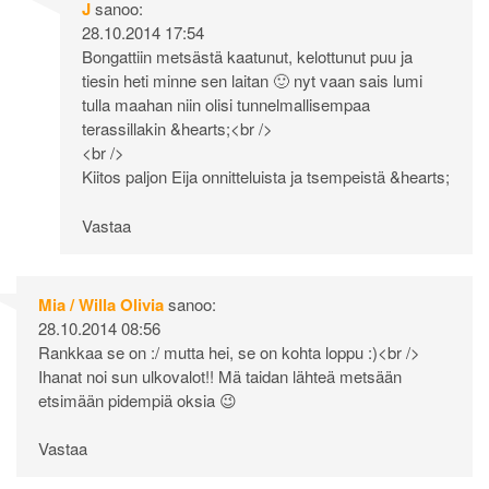
J
sanoo:
28.10.2014 17:54
Bongattiin metsästä kaatunut, kelottunut puu ja
tiesin heti minne sen laitan 🙂 nyt vaan sais lumi
tulla maahan niin olisi tunnelmallisempaa
terassillakin &hearts;<br />
<br />
Kiitos paljon Eija onnitteluista ja tsempeistä &hearts;
Vastaa
Mia / Willa Olivia
sanoo:
28.10.2014 08:56
Rankkaa se on :/ mutta hei, se on kohta loppu :)<br />
Ihanat noi sun ulkovalot!! Mä taidan lähteä metsään
etsimään pidempiä oksia 😉
Vastaa