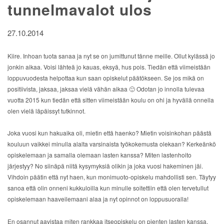
tunnelmavalot ulos
27.10.2014
Kiire. Inhoan tuota sanaa ja nyt se on jumittunut tänne meille. Ollut kylässä jo
jonkin aikaa. Voisi lähteä jo kauas, eksyä, hus pois. Tiedän että viimeistään
loppuvuodesta helpottaa kun saan opiskelut päätökseen. Se jos mikä on
positiivista, jaksaa, jaksaa vielä vähän aikaa 🙂 Odotan jo innolla tulevaa
vuotta 2015 kun tiedän että sitten viimeistään koulu on ohi ja hyvällä onnella
olen vielä läpäissyt tutkinnot.
Joka vuosi kun hakuaika oli, mietin että haenko? Mietin voisinkohan päästä
kouluun vaikkei minulla alalta varsinaista työkokemusta olekaan? Kerkeänkö
opiskelemaan ja samalla olemaan lasten kanssa? Miten lastenhoito
järjestyy?
No siinäpä niitä kysymyksiä olikin ja joka vuosi hakeminen jäi.
Vihdoin päätin että nyt haen, kun monimuoto-opiskelu mahdollisti sen. Täytyy
sanoa että olin onneni kukkuloilla kun minulle soitettiin että olen tervetullut
opiskelemaan haaveilemaani alaa ja nyt opinnot on loppusuoralla!
En osannut aavistaa miten rankkaa itseopiskelu on pienten lasten kanssa.