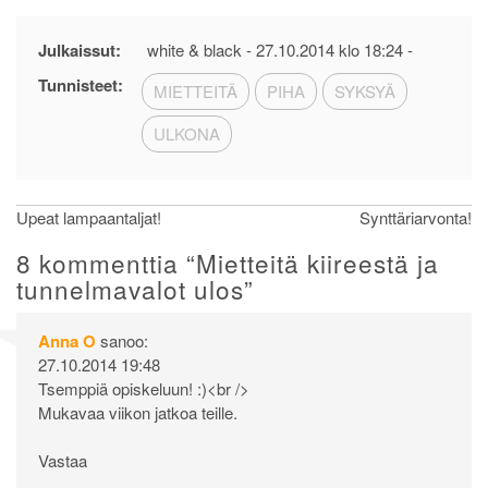
Julkaissut:
white & black -
27.10.2014 klo 18:24
-
Tunnisteet:
MIETTEITÄ
PIHA
SYKSYÄ
ULKONA
Artikkelien
Upeat lampaantaljat!
Synttäriarvonta!
selaus
8 kommenttia “
Mietteitä kiireestä ja
tunnelmavalot ulos
”
Anna O
sanoo:
27.10.2014 19:48
Tsemppiä opiskeluun! :)<br />
Mukavaa viikon jatkoa teille.
Vastaa