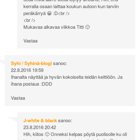
kerralla osaan laittaa koukun autoon kun tarviin
peräkärryä 😀 :D<br />
<br />
Mukavaa alkavaa viikkoa Titti 🙂
Vastaa
Syhi / Syhinä-blogi
sanoo:
22.8.2016 19:59
Ihanalta näyttää ja hyvän kokoiselta teidän keittiöön. Ja
ihana postaus :DDD
Vastaa
J-white & black
sanoo:
23.8.2016 20:42
Hih, kiitos 🙂 Onneksi kelpas pöytä puolisolle ku oli