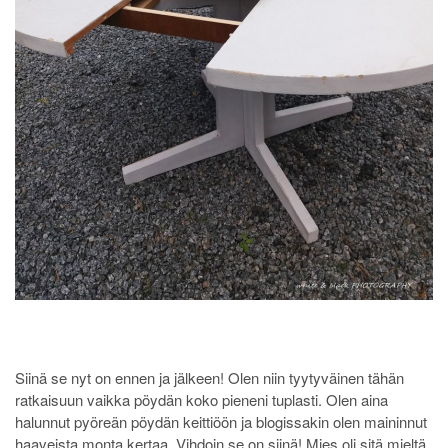
Siinä se nyt on ennen ja jälkeen! Olen niin tyytyväinen tähän
ratkaisuun vaikka pöydän koko pieneni tuplasti. Olen aina
halunnut pyöreän pöydän keittiöön ja blogissakin olen maininnut
haaveista monta kertaa. Vihdoin se on siinä! Mies oli sitä mieltä