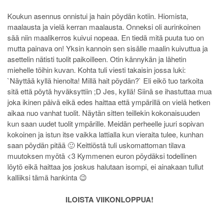
Koukun asennus onnistui ja hain pöydän kotiin. Hiomista,
maalausta ja vielä kerran maalausta. Onneksi oli aurinkoinen
sää niin maalikerros kuivui nopeaa. En tiedä mitä puuta tuo on
mutta painava on! Yksin kannoin sen sisälle maalin kuivuttua ja
asettelin nätisti tuolit paikoilleen. Otin kännykän ja lähetin
miehelle töihin kuvan. Kohta tuli viesti takaisin jossa luki:
`Näyttää kyllä hienolta! Millä hait pöydän?` Eli eikö tuo tarkoita
sitä että pöytä hyväksyttiin ;D Jes, kyllä! Siinä se ihastuttaa mua
joka ikinen päivä eikä edes haittaa että ympärillä on vielä hetken
aikaa nuo vanhat tuolit. Näytän sitten teillekin kokonaisuuden
kun saan uudet tuolit ympärille. Meidän perheelle juuri sopivan
kokoinen ja istun itse vaikka lattialla kun vieraita tulee, kunhan
saan pöydän pitää 🙂 Keittiöstä tuli uskomattoman tilava
muutoksen myötä <3 Kymmenen euron pöydäksi todellinen
löytö eikä haittaa jos joskus halutaan isompi, ei ainakaan tullut
kalliiksi tämä hankinta 😉
ILOISTA VIIKONLOPPUA!