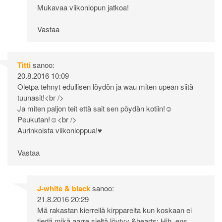
Mukavaa viikonlopun jatkoa!
Vastaa
Titti
sanoo:
20.8.2016 10:09
Oletpa tehnyt edullisen löydön ja wau miten upean siitä
tuunasit!<br />
Ja miten paljon teit että sait sen pöydän kotiin!☺
Peukutan!☺<br />
Aurinkoista viikonloppua!♥
Vastaa
J-white & black
sanoo:
21.8.2016 20:29
Mä rakastan kierrellä kirppareita kun koskaan ei
tiedä mikä aarre sieltä löytyy &hearts; Hih, ens