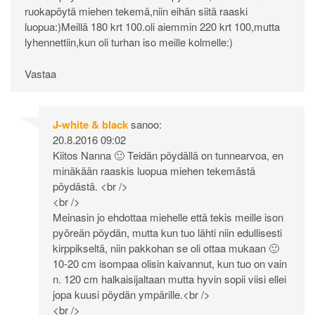
ruokapöytä miehen tekemä,niin eihän siitä raaski
luopua:)Meillä 180 krt 100.oli aiemmin 220 krt 100,mutta
lyhennettiin,kun oli turhan iso meille kolmelle:)
Vastaa
J-white & black
sanoo:
20.8.2016 09:02
Kiitos Nanna 🙂 Teidän pöydällä on tunnearvoa, en
minäkään raaskis luopua miehen tekemästä
pöydästä. <br />
<br />
Meinasin jo ehdottaa miehelle että tekis meille ison
pyöreän pöydän, mutta kun tuo lähti niin edullisesti
kirppikseltä, niin pakkohan se oli ottaa mukaan 🙂
10-20 cm isompaa olisin kaivannut, kun tuo on vain
n. 120 cm halkaisijaltaan mutta hyvin sopii viisi ellei
jopa kuusi pöydän ympärille.<br />
<br />