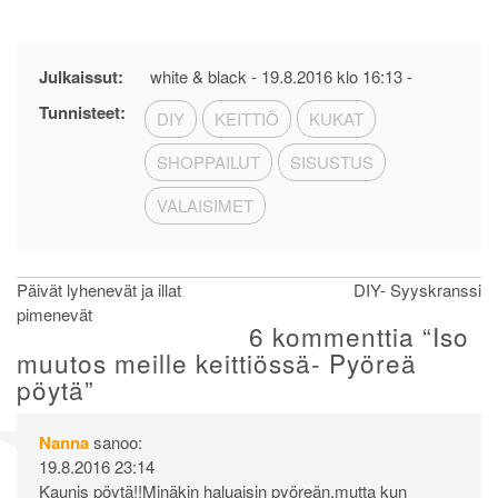
Julkaissut:
white & black -
19.8.2016 klo 16:13
-
Tunnisteet:
DIY
KEITTIÖ
KUKAT
SHOPPAILUT
SISUSTUS
VALAISIMET
Artikkelien
Päivät lyhenevät ja illat
DIY- Syyskranssi
pimenevät
selaus
6 kommenttia “
Iso
muutos meille keittiössä- Pyöreä
pöytä
”
Nanna
sanoo:
19.8.2016 23:14
Kaunis pöytä!!Minäkin haluaisin pyöreän,mutta kun