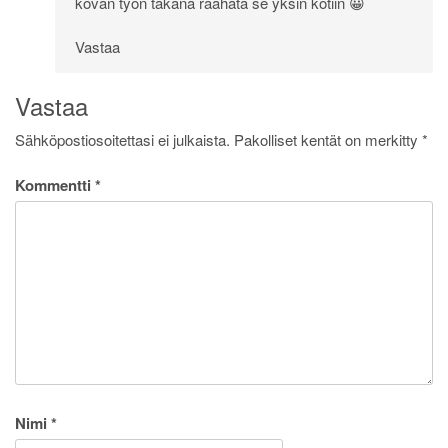
kovan työn takana raahata se yksin kotiin 😀
Vastaa
Vastaa
Sähköpostiosoitettasi ei julkaista.
Pakolliset kentät on merkitty
*
Kommentti
*
Nimi
*