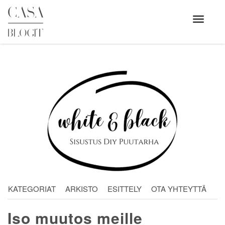
Skip
to
Avaa
valikko
content
KATEGORIAT
ARKISTO
ESITTELY
OTA YHTEYTTÄ
Iso muutos meille