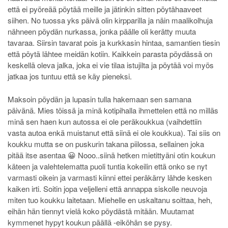
että ei pyöreää pöytää meille ja jätinkin sitten pöytähaaveet
siihen. No tuossa yks päivä olin kirpparilla ja näin maalikolhuja
nähneen pöydän nurkassa, jonka päälle oli kerätty muuta
tavaraa. Siirsin tavarat pois ja kurkkasin hintaa, samantien tiesin
että pöytä lähtee meidän kotiin. Kaikkein parasta pöydässä on
keskellä oleva jalka, joka ei vie tilaa istujilta ja pöytää voi myös
jatkaa jos tuntuu että se käy pieneksi.
Maksoin pöydän ja lupasin tulla hakemaan sen samana
päivänä. Mies töissä ja minä kotipihalla ihmettelen että no milläs
minä sen haen kun autossa ei ole peräkoukkua (vaihdettiin
vasta autoa enkä muistanut että siinä ei ole koukkua). Tai siis on
koukku mutta se on puskurin takana piilossa, sellainen joka
pitää itse asentaa 😀 Nooo..siinä hetken mietittyäni otin koukun
käteen ja valehtelematta puoli tuntia kokeilin että onko se nyt
varmasti oikein ja varmasti kiinni ettei peräkärry lähde kesken
kaiken irti. Soitin jopa veljelleni että annappa siskolle neuvoja
miten tuo koukku laitetaan. Miehelle en uskaltanu soittaa, heh,
eihän hän tiennyt vielä koko pöydästä mitään. Muutamat
kymmenet hypyt koukun päällä -eiköhän se pysy.