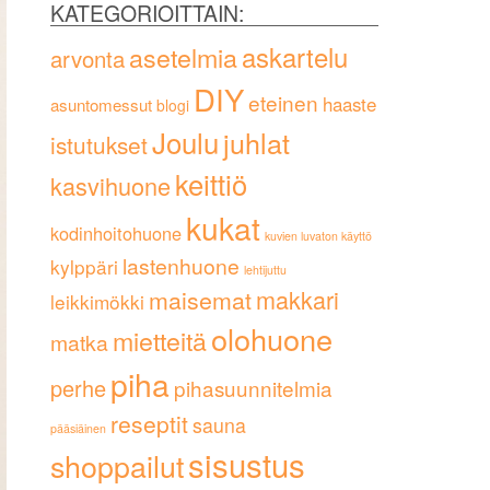
KATEGORIOITTAIN:
askartelu
asetelmia
arvonta
DIY
eteinen
haaste
asuntomessut
blogi
Joulu
juhlat
istutukset
keittiö
kasvihuone
kukat
kodinhoitohuone
kuvien luvaton käyttö
lastenhuone
kylppäri
lehtijuttu
maisemat
makkari
leikkimökki
olohuone
mietteitä
matka
piha
perhe
pihasuunnitelmia
reseptit
sauna
pääsiäinen
sisustus
shoppailut