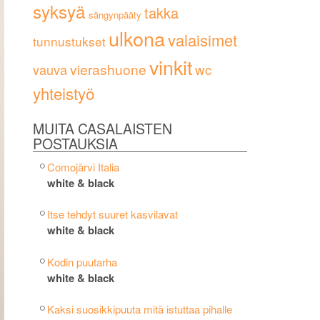
syksyä
takka
sängynpääty
ulkona
valaisimet
tunnustukset
vinkit
vierashuone
wc
vauva
yhteistyö
MUITA CASALAISTEN
POSTAUKSIA
Comojärvi Italia
white & black
Itse tehdyt suuret kasvilavat
white & black
Kodin puutarha
white & black
Kaksi suosikkipuuta mitä istuttaa pihalle