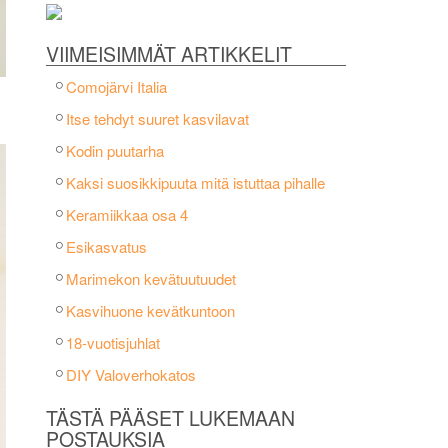
VIIMEISIMMÄT ARTIKKELIT
Comojärvi Italia
Itse tehdyt suuret kasvilavat
Kodin puutarha
Kaksi suosikkipuuta mitä istuttaa pihalle
Keramiikkaa osa 4
Esikasvatus
Marimekon kevätuutuudet
Kasvihuone kevätkuntoon
18-vuotisjuhlat
DIY Valoverhokatos
TÄSTÄ PÄÄSET LUKEMAAN
POSTAUKSIA