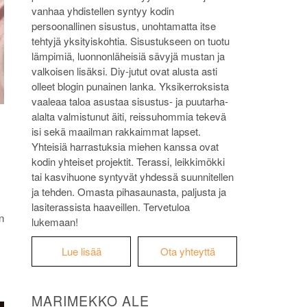
vanhaa yhdistellen syntyy kodin
persoonallinen sisustus, unohtamatta itse
tehtyjä yksityiskohtia. Sisustukseen on tuotu
lämpimiä, luonnonläheisiä sävyjä mustan ja
valkoisen lisäksi. Diy-jutut ovat alusta asti
olleet blogin punainen lanka. Yksikerroksista
vaaleaa taloa asustaa sisustus- ja puutarha-
alalta valmistunut äiti, reissuhommia tekevä
isi sekä maailman rakkaimmat lapset.
Yhteisiä harrastuksia miehen kanssa ovat
kodin yhteiset projektit. Terassi, leikkimökki
tai kasvihuone syntyvät yhdessä suunnitellen
ja tehden. Omasta pihasaunasta, paljusta ja
lasiterassista haaveillen. Tervetuloa
n
lukemaan!
Lue lisää
Ota yhteyttä
MARIMEKKO ALE