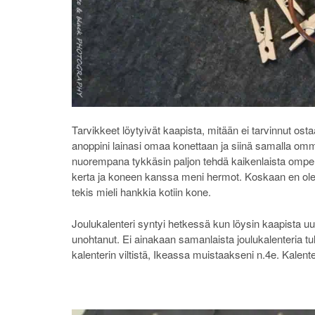
Tarvikkeet löytyivät kaapista, mitään ei tarvinnut ost
anoppini lainasi omaa konettaan ja siinä samalla om
nuorempana tykkäsin paljon tehdä kaikenlaista ompeluk
kerta ja koneen kanssa meni hermot. Koskaan en ole 
tekis mieli hankkia kotiin kone.
Joulukalenteri syntyi hetkessä kun löysin kaapista uu
unohtanut. Ei ainakaan samanlaista joulukalenteria tul
kalenterin viltistä, Ikeassa muistaakseni n.4e. Kalen