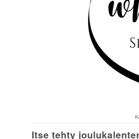
K
Itse tehty joulukalent