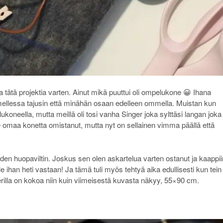
aa tätä projektia varten. Ainut mikä puuttui oli ompelukone 😀 Ihana
mellessa tajusin että minähän osaan edelleen ommella. Muistan kun
oneella, mutta meillä oli tosi vanha Singer joka sylttäsi langan joka
omaa konetta omistanut, mutta nyt on sellainen vimma päällä että
den huopaviltin. Joskus sen olen askartelua varten ostanut ja kaappii
e ihan heti vastaan! Ja tämä tuli myös tehtyä aika edullisesti kun tein
terilla on kokoa niin kuin viimeisestä kuvasta näkyy, 55×90 cm.