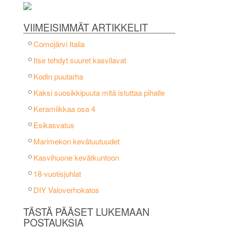
VIIMEISIMMÄT ARTIKKELIT
Comojärvi Italia
Itse tehdyt suuret kasvilavat
Kodin puutarha
Kaksi suosikkipuuta mitä istuttaa pihalle
Keramiikkaa osa 4
Esikasvatus
Marimekon kevätuutuudet
Kasvihuone kevätkuntoon
18-vuotisjuhlat
DIY Valoverhokatos
TÄSTÄ PÄÄSET LUKEMAAN
POSTAUKSIA