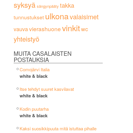
syksyä
takka
sängynpääty
ulkona
valaisimet
tunnustukset
vinkit
vierashuone
wc
vauva
yhteistyö
MUITA CASALAISTEN
POSTAUKSIA
Comojärvi Italia
white & black
Itse tehdyt suuret kasvilavat
white & black
Kodin puutarha
white & black
Kaksi suosikkipuuta mitä istuttaa pihalle