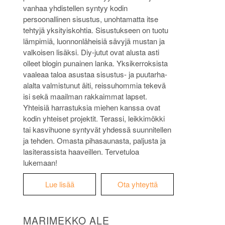
vanhaa yhdistellen syntyy kodin
persoonallinen sisustus, unohtamatta itse
tehtyjä yksityiskohtia. Sisustukseen on tuotu
lämpimiä, luonnonläheisiä sävyjä mustan ja
valkoisen lisäksi. Diy-jutut ovat alusta asti
olleet blogin punainen lanka. Yksikerroksista
vaaleaa taloa asustaa sisustus- ja puutarha-
alalta valmistunut äiti, reissuhommia tekevä
isi sekä maailman rakkaimmat lapset.
Yhteisiä harrastuksia miehen kanssa ovat
kodin yhteiset projektit. Terassi, leikkimökki
tai kasvihuone syntyvät yhdessä suunnitellen
ja tehden. Omasta pihasaunasta, paljusta ja
lasiterassista haaveillen. Tervetuloa
lukemaan!
Lue lisää
Ota yhteyttä
MARIMEKKO ALE