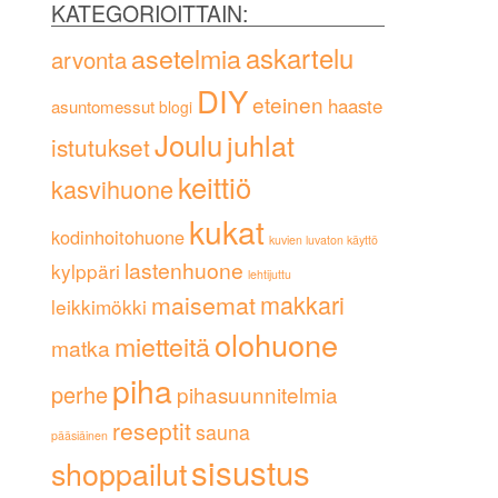
KATEGORIOITTAIN:
askartelu
asetelmia
arvonta
DIY
eteinen
haaste
asuntomessut
blogi
Joulu
juhlat
istutukset
keittiö
kasvihuone
kukat
kodinhoitohuone
kuvien luvaton käyttö
lastenhuone
kylppäri
lehtijuttu
maisemat
makkari
leikkimökki
olohuone
mietteitä
matka
piha
perhe
pihasuunnitelmia
reseptit
sauna
pääsiäinen
sisustus
shoppailut