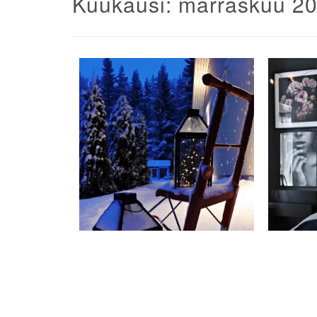
Kuukausi:
marraskuu 2
Artikkelien
selaus