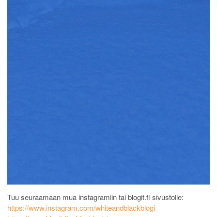
Tuu seuraamaan mua instagramiin tai blogit.fi sivustolle:
https://www.instagram.com/whiteandblackblogi