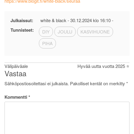
https://www.blogit.fi/white-black/seuraa
Julkaissut:
white & black -
30.12.2024 klo 16:10
-
Tunnisteet:
DIY
JOULU
KASVIHUONE
PIHA
Artikkelien
Välipäiväale
Hyvää uutta vuotta 2025 ⭐️
Vastaa
selaus
Sähköpostiosoitettasi ei julkaista.
Pakolliset kentät on merkitty
*
Kommentti
*