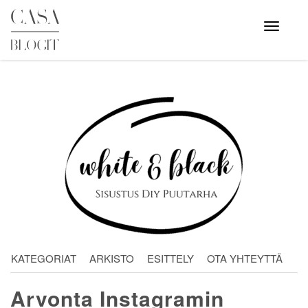
Skip
to
Avaa
valikko
content
KATEGORIAT
ARKISTO
ESITTELY
OTA YHTEYTTÄ
Arvonta Instagramin