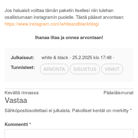
Jos haluaisit voittaa tämän paketin itsellesi niin tulehan
osallistumaan instagramin puolelle. Tästä pääset arvontaan:
https://www.instagram.com/whiteandblackblogi
Ihanaa iltaa ja onnea arvontaan!
Julkaissut:
white & black -
25.2.2025 klo 17:48
-
Tunnisteet:
ARVONTA
SISUSTUS
VINKIT
Artikkelien
Kevättä rinnassa
Pääsiäismunat
Vastaa
selaus
Sähköpostiosoitettasi ei julkaista.
Pakolliset kentät on merkitty
*
Kommentti
*