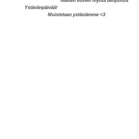
Näiden kuvien myötä lämpöistä
Ystävänpäivää!
Muistetaan ystäviämme <3