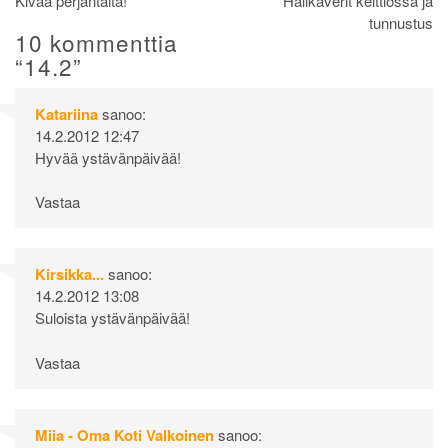
Artikkelien
Kivaa perjantaita!
Halikaverit keittiössä ja
tunnustus
selaus
10 kommenttia
“
14.2
”
Katariina
sanoo:
14.2.2012 12:47
Hyvää ystävänpäivää!
Vastaa
Kirsikka...
sanoo:
14.2.2012 13:08
Suloista ystävänpäivää!
Vastaa
Miia - Oma Koti Valkoinen
sanoo: