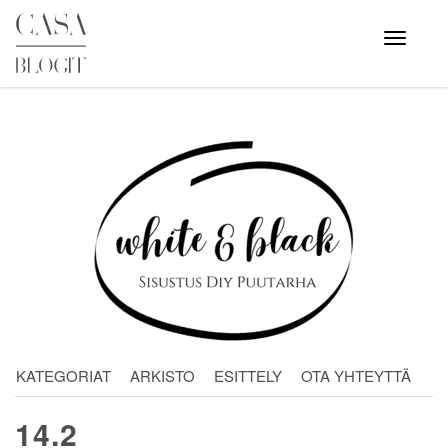
Skip
to
Avaa
valikko
content
KATEGORIAT
ARKISTO
ESITTELY
OTA YHTEYTTÄ
14.2