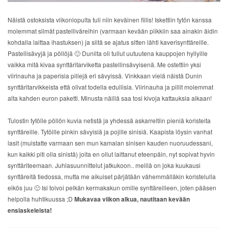
Näistä ostoksista viikonlopulta tuli niin keväinen fiilis! Iskettiin tytön kanssa
molemmat silmät pastelliväreihin (varmaan kevään piikkiin saa ainakin äidin
kohdalla laittaa ihastuksen) ja siitä se ajatus sitten lähti kaverisynttäreille.
Pastellisävyjä ja pöllöjä 🙂 Dunilta oli tullut uutuutena kauppojen hyllyille
vaikka mitä kivaa synttäritarviketta pastellinsävyisenä. Me ostettiin yksi
viirinauha ja paperisia pillejä eri sävyissä. Vinkkaan vielä näistä Dunin
synttäritarvikkeista että olivat todella edullisia. Viirinauha ja pillit molemmat
alta kahden euron paketti. Minusta näillä saa tosi kivoja kattauksia aikaan!
Tulostin tytölle pöllön kuvia netistä ja yhdessä askarreltiin pieniä koristeita
synttäreille. Tytöille pinkin sävyisiä ja pojille sinisiä. Kaapista löysin vanhat
lasit (muistatte varmaan sen mun kamalan sinisen kauden nuoruudessani,
kun kaikki piti olla sinistä) joita en ollut laittanut eteenpäin, nyt sopivat hyvin
synttäriteemaan. Juhlasuunnittelut jatkukoon.. meillä on joka kuukausi
synttäreitä tiedossa, mutta me aikuiset pärjätään vähemmälläkin koristelulla
eikös juu 🙂 Isi toivoi pelkän kermakakun omille synttäreilleen, joten pääsen
helpolla huhtikuussa ;D
Mukavaa viikon alkua, nautitaan kevään
ensiaskeleista!