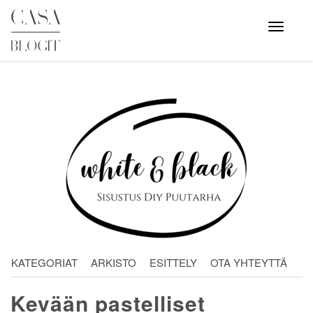
Skip
to
Avaa
valikko
content
KATEGORIAT
ARKISTO
ESITTELY
OTA YHTEYTTÄ
Kevään pastelliset