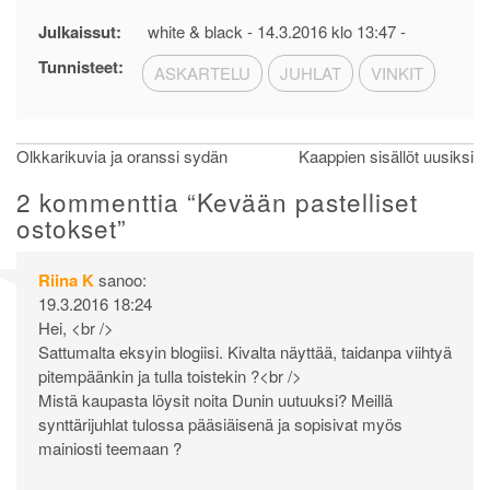
Julkaissut:
white & black -
14.3.2016 klo 13:47
-
Tunnisteet:
ASKARTELU
JUHLAT
VINKIT
Artikkelien
Olkkarikuvia ja oranssi sydän
Kaappien sisällöt uusiksi
selaus
2 kommenttia “
Kevään pastelliset
ostokset
”
Riina K
sanoo:
19.3.2016 18:24
Hei, <br />
Sattumalta eksyin blogiisi. Kivalta näyttää, taidanpa viihtyä
pitempäänkin ja tulla toistekin ?<br />
Mistä kaupasta löysit noita Dunin uutuuksi? Meillä
synttärijuhlat tulossa pääsiäisenä ja sopisivat myös
mainiosti teemaan ?