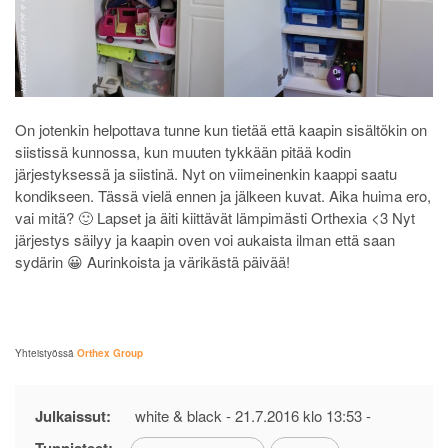
On jotenkin helpottava tunne kun tietää että kaapin sisältökin on
siistissä kunnossa, kun muuten tykkään pitää kodin
järjestyksessä ja siistinä. Nyt on viimeinenkin kaappi saatu
kondikseen. Tässä vielä ennen ja jälkeen kuvat. Aika huima ero,
vai mitä? 🙂 Lapset ja äiti kiittävät lämpimästi Orthexia <3 Nyt
järjestys säilyy ja kaapin oven voi aukaista ilman että saan
sydärin 😀 Aurinkoista ja värikästä päivää!
Yhteistyössä
Orthex Group
Julkaissut:
white & black -
21.7.2016 klo 13:53
-
Tunnisteet: