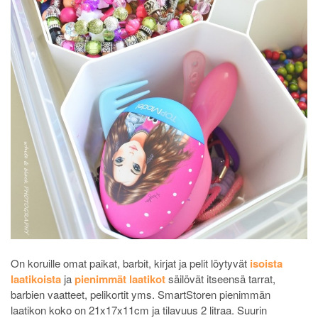
On koruille omat paikat, barbit, kirjat ja pelit löytyvät
isoista
laatikoista
ja
pienimmät laatikot
säilövät itseensä tarrat,
barbien vaatteet, pelikortit yms. SmartStoren pienimmän
laatikon koko on 21x17x11cm ja tilavuus 2 litraa. Suurin