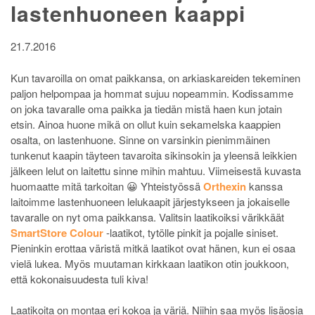
lastenhuoneen kaappi
21.7.2016
Kun tavaroilla on omat paikkansa, on arkiaskareiden tekeminen
paljon helpompaa ja hommat sujuu nopeammin. Kodissamme
on joka tavaralle oma paikka ja tiedän mistä haen kun jotain
etsin. Ainoa huone mikä on ollut kuin sekamelska kaappien
osalta, on lastenhuone. Sinne on varsinkin pienimmäinen
tunkenut kaapin täyteen tavaroita sikinsokin ja yleensä leikkien
jälkeen lelut on laitettu sinne mihin mahtuu. Viimeisestä kuvasta
huomaatte mitä tarkoitan 😀 Yhteistyössä
Orthexin
kanssa
laitoimme lastenhuoneen lelukaapit järjestykseen ja jokaiselle
tavaralle on nyt oma paikkansa. Valitsin laatikoiksi värikkäät
SmartStore Colour
-laatikot, tytölle pinkit ja pojalle siniset.
Pieninkin erottaa väristä mitkä laatikot ovat hänen, kun ei osaa
vielä lukea. Myös muutaman kirkkaan laatikon otin joukkoon,
että kokonaisuudesta tuli kiva!
Laatikoita on montaa eri kokoa ja väriä. Niihin saa myös lisäosia