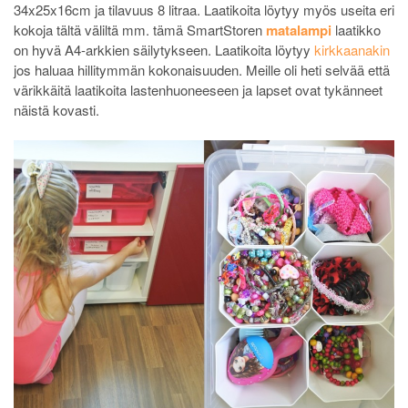
34x25x16cm ja tilavuus 8 litraa. Laatikoita löytyy myös useita eri
kokoja tältä väliltä mm. tämä SmartStoren
matalampi
laatikko
on hyvä A4-arkkien säilytykseen. Laatikoita löytyy
kirkkaanakin
jos haluaa hillitymmän kokonaisuuden. Meille oli heti selvää että
värikkäitä laatikoita lastenhuoneeseen ja lapset ovat tykänneet
näistä kovasti.