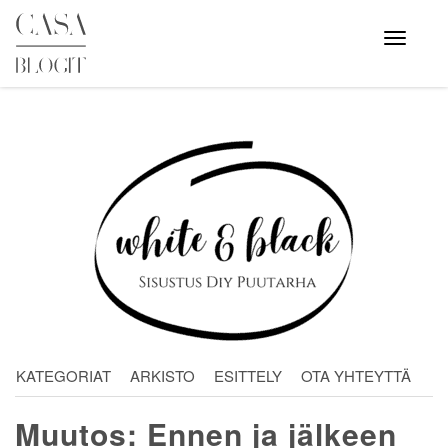
Skip
to
Avaa
valikko
content
KATEGORIAT
ARKISTO
ESITTELY
OTA YHTEYTTÄ
Muutos: Ennen ja jälkeen