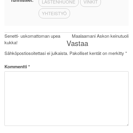
LASTENHUONE
VINKIT
YHTEISTYÖ
Artikkelien
Senetti- uskomattoman upea
Maalaamani Askon keinutuoli
Vastaa
kukka!
selaus
Sähköpostiosoitettasi ei julkaista.
Pakolliset kentät on merkitty
*
Kommentti
*