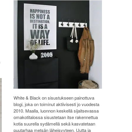
n
White & Black on sisustukseen painottuva
blogi, joka on toiminut aktiivisesti jo vuodesta
2010. Maalla, luonnon keskellä sijaitsevassa
omakotitalossa sisustetaan itse rakennettua
kotia suurella sydämellä sekä kasvatetaan
puutarhaa metsän läheisyyteen. Uutta ja