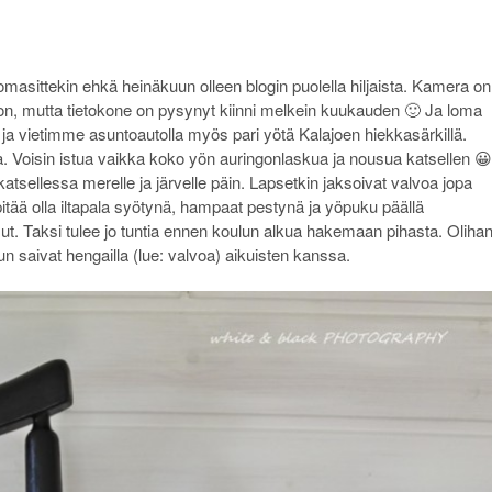
omasittekin ehkä heinäkuun olleen blogin puolella hiljaista. Kamera on
ljon, mutta tietokone on pysynyt kiinni melkein kuukauden 🙂 Ja loma
 ja vietimme asuntoautolla myös pari yötä Kalajoen hiekkasärkillä.
a. Voisin istua vaikka koko yön auringonlaskua ja nousua katsellen 😀
katsellessa merelle ja järvelle päin. Lapsetkin jaksoivat valvoa jopa
 pitää olla iltapala syötynä, hampaat pestynä ja yöpuku päällä
ut. Taksi tulee jo tuntia ennen koulun alkua hakemaan pihasta. Oliha
un saivat hengailla (lue: valvoa) aikuisten kanssa.