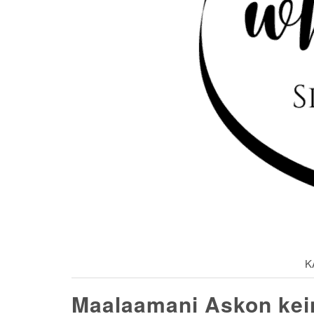
K
Maalaamani Askon kei