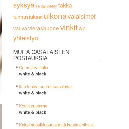
syksyä
takka
sängynpääty
ulkona
valaisimet
tunnustukset
vinkit
vierashuone
wc
vauva
yhteistyö
MUITA CASALAISTEN
POSTAUKSIA
Comojärvi Italia
white & black
Itse tehdyt suuret kasvilavat
white & black
Kodin puutarha
white & black
Kaksi suosikkipuuta mitä istuttaa pihalle