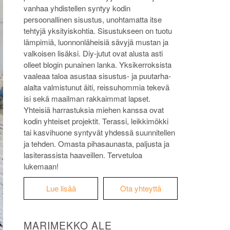
vanhaa yhdistellen syntyy kodin
persoonallinen sisustus, unohtamatta itse
tehtyjä yksityiskohtia. Sisustukseen on tuotu
lämpimiä, luonnonläheisiä sävyjä mustan ja
valkoisen lisäksi. Diy-jutut ovat alusta asti
olleet blogin punainen lanka. Yksikerroksista
vaaleaa taloa asustaa sisustus- ja puutarha-
alalta valmistunut äiti, reissuhommia tekevä
isi sekä maailman rakkaimmat lapset.
Yhteisiä harrastuksia miehen kanssa ovat
kodin yhteiset projektit. Terassi, leikkimökki
tai kasvihuone syntyvät yhdessä suunnitellen
ja tehden. Omasta pihasaunasta, paljusta ja
lasiterassista haaveillen. Tervetuloa
lukemaan!
Lue lisää
Ota yhteyttä
MARIMEKKO ALE