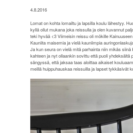
4.8.2016
Lomat on kohta lomailtu ja lapsilla koulu lähestyy. Hu
kyllä ollut mukana joka reissulla ja olen kuvannut pa
teki hyvää <3 Viimeisin reissu oli mökille Kainuuseen
Kauniita maisemia ja vielä kauniimpia auringonlaskuj
Ja kun seura on vielä mitä parhainta niin mikäs siinä 
kahteen ja nyt ollaankin sovittu että puoli yhdeksältä
sängyssä, että jaksaa taas aloittaa aikaiset kouluaam
meillä huippuhauskaa reissuilla ja lapset tykkäsivät k