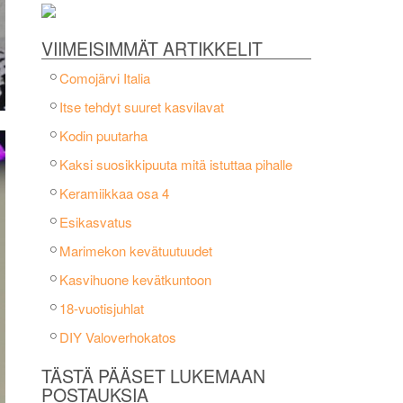
VIIMEISIMMÄT ARTIKKELIT
Comojärvi Italia
Itse tehdyt suuret kasvilavat
Kodin puutarha
Kaksi suosikkipuuta mitä istuttaa pihalle
Keramiikkaa osa 4
Esikasvatus
Marimekon kevätuutuudet
Kasvihuone kevätkuntoon
18-vuotisjuhlat
DIY Valoverhokatos
TÄSTÄ PÄÄSET LUKEMAAN
POSTAUKSIA