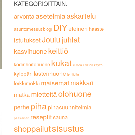
KATEGORIOITTAIN:
askartelu
asetelmia
arvonta
DIY
eteinen
haaste
asuntomessut
blogi
Joulu
juhlat
istutukset
keittiö
kasvihuone
kukat
kodinhoitohuone
kuvien luvaton käyttö
lastenhuone
kylppäri
lehtijuttu
maisemat
makkari
leikkimökki
olohuone
mietteitä
matka
piha
perhe
pihasuunnitelmia
reseptit
sauna
pääsiäinen
sisustus
shoppailut