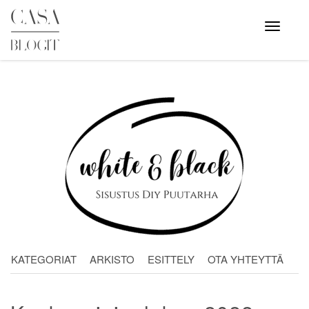
Skip
to
Avaa
valikko
content
KATEGORIAT
ARKISTO
ESITTELY
OTA YHTEYTTÄ