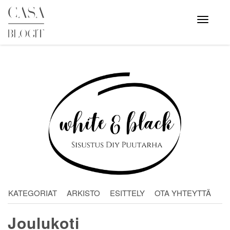
Skip
to
Avaa
valikko
content
KATEGORIAT
ARKISTO
ESITTELY
OTA YHTEYTTÄ
Joulukoti