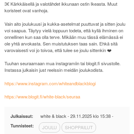
3€ Kärkkäisellä ja valotähdet ikkunaan ostin Ikeasta. Muut
koristeet ovat vanhoja.
Vain aito joulukuusi ja kukka-asetelmat puuttuvat ja sitten joulu
voi saapua. Täytyy vielä loppuun todeta, että kyllä ihminen on
onnellinen kun saa olla terve. Mikään muu tässä elämässä ei
ole yhtä arvokasta. Sen muistutuksen taas sain. Ehkä sitä
varovaisesti voi jo toivoa, että tulee se joulu sittenkin ❤️
Tuuhan seuraamaan mua instagramiin tai blogit.fi sivustolle.
Instassa julkaisin just reelssin meidän joulukodista.
https://www.instagram.com/whiteandblackblogi
https://www.blogit.fi/white-black/seuraa
Julkaissut:
white & black -
29.11.2025 klo 15:38
-
Tunnisteet:
JOULU
SHOPPAILUT