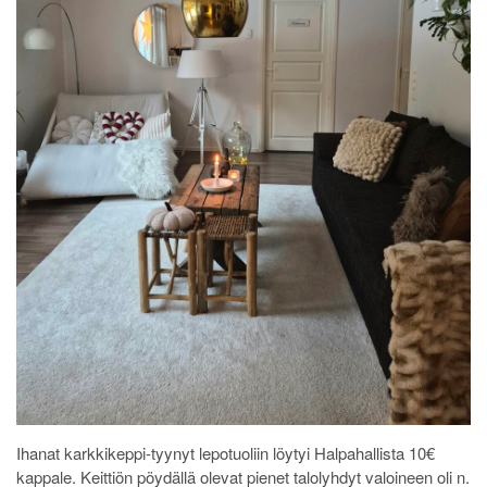
Ihanat karkkikeppi-tyynyt lepotuoliin löytyi Halpahallista 10€
kappale. Keittiön pöydällä olevat pienet talolyhdyt valoineen oli n.