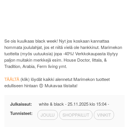
Se ois kuulkaas black week! Nyt jos koskaan kannattaa
hommata joululahjat, jos et niitä vielä ole hankkinut. Marimekon
tuotteita (myös uutuuksia) jopa -40%! Verkkokaupasta löytyy
paljon muitakin merkkejä esim. House Doctor, Iittala, &
Tradition, Arabia, Ferm living ymt.
TÄÄLTÄ
(klik) löydät kaikki alennetut Marimekon tuotteet
edulliseen hintaan 😍 Mukavaa tiistaita!
Julkaissut:
white & black -
25.11.2025 klo 15:04
-
Tunnisteet:
JOULU
SHOPPAILUT
VINKIT