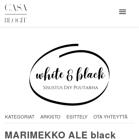
Skip
to
Avaa
valikko
content
KATEGORIAT
ARKISTO
ESITTELY
OTA YHTEYTTÄ
MARIMEKKO ALE black