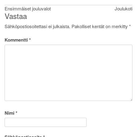
Artikkelien
Ensimmäiset jouluvalot
Joulukoti
Vastaa
selaus
Sähköpostiosoitettasi ei julkaista.
Pakolliset kentät on merkitty
*
Kommentti
*
Nimi
*