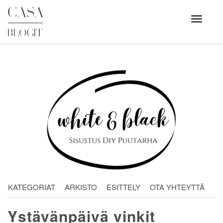
Skip
to
Avaa
valikko
content
KATEGORIAT
ARKISTO
ESITTELY
OTA YHTEYTTÄ
Ystävänpäivä vinkit