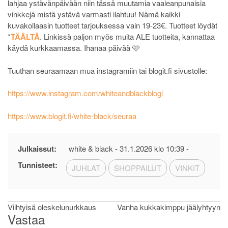
lahjaa ystävänpäivään niin tässä muutamia vaaleanpunaisia
vinkkejä mistä ystävä varmasti ilahtuu! Nämä kaikki
kuvakollaasin tuotteet tarjouksessa vain 19-23€. Tuotteet löydät
*
TÄÄLTÄ
. Linkissä paljon myös muita ALE tuotteita, kannattaa
käydä kurkkaamassa. Ihanaa päivää 🩷
Tuuthan seuraamaan mua instagramiin tai blogit.fi sivustolle:
https://www.instagram.com/whiteandblackblogi
https://www.blogit.fi/white-black/seuraa
Julkaissut:
white & black -
31.1.2026 klo 10:39
-
Tunnisteet:
JUHLAT
SHOPPAILUT
VINKIT
Artikkelien
Viihtyisä oleskelunurkkaus
Vanha kukkakimppu jäälyhtyyn
Vastaa
selaus