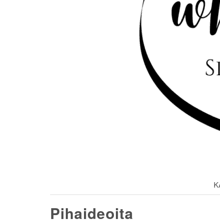
K
Pihaideoita