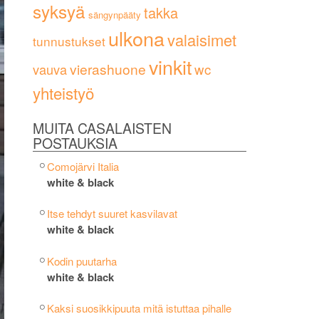
syksyä
takka
sängynpääty
ulkona
valaisimet
tunnustukset
vinkit
vierashuone
wc
vauva
yhteistyö
MUITA CASALAISTEN
POSTAUKSIA
Comojärvi Italia
white & black
Itse tehdyt suuret kasvilavat
white & black
Kodin puutarha
white & black
Kaksi suosikkipuuta mitä istuttaa pihalle