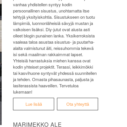
vanhaa yhdistellen syntyy kodin
persoonallinen sisustus, unohtamatta itse
tehtyjä yksityiskohtia. Sisustukseen on tuotu
lämpimiä, luonnonläheisiä sävyjä mustan ja
valkoisen lisäksi. Diy-jutut ovat alusta asti
olleet blogin punainen lanka. Yksikerroksista
vaaleaa taloa asustaa sisustus- ja puutarha-
alalta valmistunut äiti, reissuhommia tekevä
isi sekä maailman rakkaimmat lapset.
Yhteisiä harrastuksia miehen kanssa ovat
kodin yhteiset projektit. Terassi, leikkimökki
tai kasvihuone syntyvät yhdessä suunnitellen
ja tehden. Omasta pihasaunasta, paljusta ja
lasiterassista haaveillen. Tervetuloa
lukemaan!
Lue lisää
Ota yhteyttä
MARIMEKKO ALE