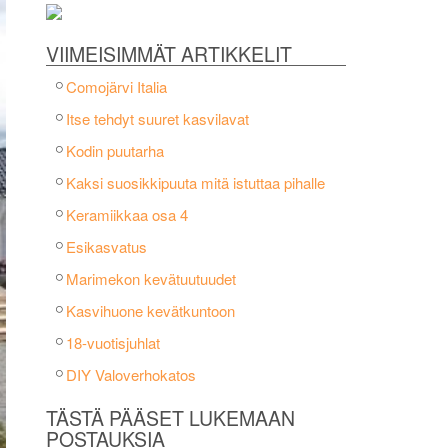
VIIMEISIMMÄT ARTIKKELIT
Comojärvi Italia
Itse tehdyt suuret kasvilavat
Kodin puutarha
Kaksi suosikkipuuta mitä istuttaa pihalle
Keramiikkaa osa 4
Esikasvatus
Marimekon kevätuutuudet
Kasvihuone kevätkuntoon
18-vuotisjuhlat
DIY Valoverhokatos
TÄSTÄ PÄÄSET LUKEMAAN
POSTAUKSIA