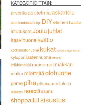
KATEGORIOITTAIN:
askartelu
asetelmia
arvonta
DIY
eteinen
haaste
asuntomessut
blogi
Joulu
juhlat
istutukset
keittiö
kasvihuone
kukat
kodinhoitohuone
kuvien luvaton käyttö
lastenhuone
kylppäri
lehtijuttu
maisemat
makkari
leikkimökki
olohuone
mietteitä
matka
piha
perhe
pihasuunnitelmia
reseptit
sauna
pääsiäinen
sisustus
shoppailut