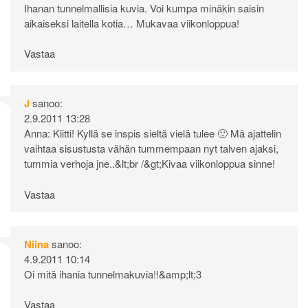
Ihanan tunnelmallisia kuvia. Voi kumpa minäkin saisin
aikaiseksi laitella kotia… Mukavaa viikonloppua!
Vastaa
J
sanoo:
2.9.2011 13:28
Anna: Kiitti! Kyllä se inspis sieltä vielä tulee 🙂 Mä ajattelin
vaihtaa sisustusta vähän tummempaan nyt talven ajaksi,
tummia verhoja jne..&lt;br /&gt;Kivaa viikonloppua sinne!
Vastaa
Niina
sanoo:
4.9.2011 10:14
Oi mitä ihania tunnelmakuvia!!&amp;lt;3
Vastaa