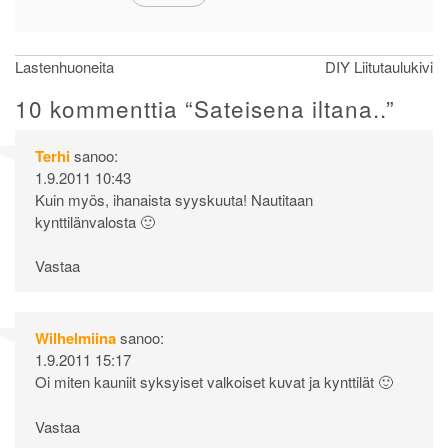
Artikkelien
Lastenhuoneita
DIY Liitutaulukivi
selaus
10 kommenttia “
Sateisena iltana..
”
Terhi
sanoo:
1.9.2011 10:43
Kuin myös, ihanaista syyskuuta! Nautitaan
kynttilänvalosta 🙂
Vastaa
Wilhelmiina
sanoo:
1.9.2011 15:17
Oi miten kauniit syksyiset valkoiset kuvat ja kynttilät 🙂
Vastaa