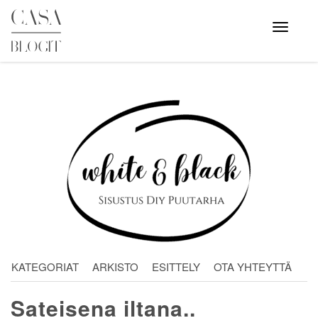
Skip
to
Avaa
valikko
content
KATEGORIAT
ARKISTO
ESITTELY
OTA YHTEYTTÄ
Sateisena iltana..