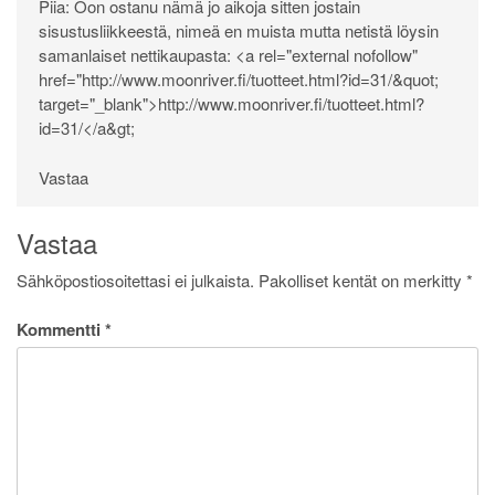
Piia: Oon ostanu nämä jo aikoja sitten jostain
sisustusliikkeestä, nimeä en muista mutta netistä löysin
samanlaiset nettikaupasta: <a rel="external nofollow"
href="
http://www.moonriver.fi/tuotteet.html?id=31/&quot
;
target="_blank">
http://www.moonriver.fi/tuotteet.html?
id=31/</a&gt
;
Vastaa
Vastaa
Sähköpostiosoitettasi ei julkaista.
Pakolliset kentät on merkitty
*
Kommentti
*