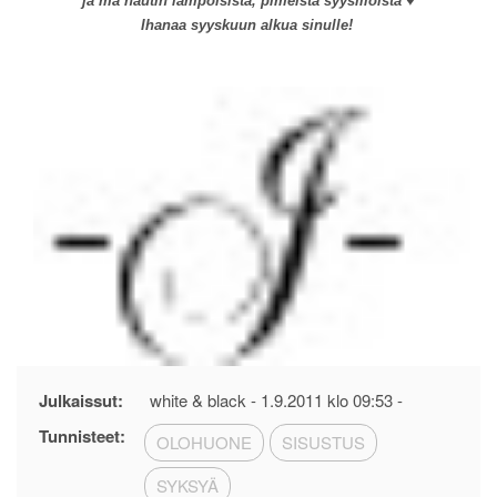
ja mä nautin lämpöisistä, pimeistä syysilloista ♥
Ihanaa syyskuun alkua sinulle!
Julkaissut:
white & black -
1.9.2011 klo 09:53
-
Tunnisteet:
OLOHUONE
SISUSTUS
SYKSYÄ