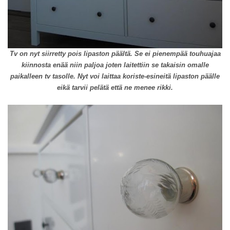
Tv on nyt siirretty pois lipaston päältä. Se ei pienempää touhuajaa
kiinnosta enää niin paljoa joten laitettiin se takaisin omalle
paikalleen tv tasolle. Nyt voi laittaa koriste-esineitä lipaston päälle
eikä tarvii pelätä että ne menee rikki.