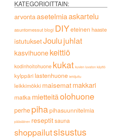
KATEGORIOITTAIN:
askartelu
asetelmia
arvonta
DIY
eteinen
haaste
asuntomessut
blogi
Joulu
juhlat
istutukset
keittiö
kasvihuone
kukat
kodinhoitohuone
kuvien luvaton käyttö
lastenhuone
kylppäri
lehtijuttu
maisemat
makkari
leikkimökki
olohuone
mietteitä
matka
piha
perhe
pihasuunnitelmia
reseptit
sauna
pääsiäinen
sisustus
shoppailut