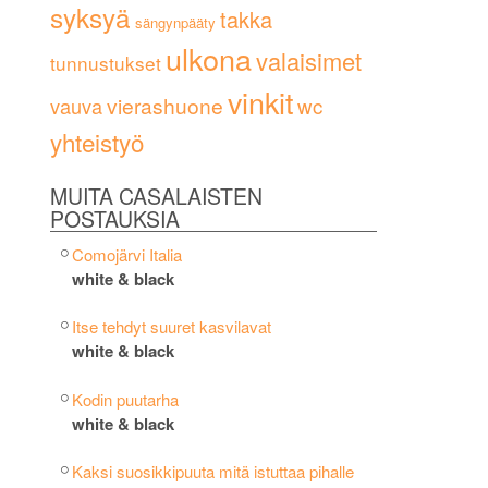
syksyä
takka
sängynpääty
ulkona
valaisimet
tunnustukset
vinkit
vierashuone
wc
vauva
yhteistyö
MUITA CASALAISTEN
POSTAUKSIA
Comojärvi Italia
white & black
Itse tehdyt suuret kasvilavat
white & black
Kodin puutarha
white & black
Kaksi suosikkipuuta mitä istuttaa pihalle