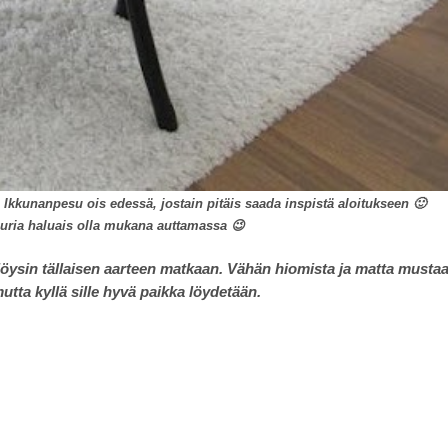
Ikkunanpesu ois edessä, jostain pitäis saada inspistä aloitukseen 🙂
uria haluais olla mukana auttamassa 😉
a löysin tällaisen aarteen matkaan.
Vähän hiomista ja matta musta
mutta kyllä sille hyvä paikka löydetään.