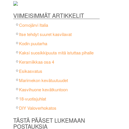
VIIMEISIMMÄT ARTIKKELIT
Comojärvi Italia
Itse tehdyt suuret kasvilavat
Kodin puutarha
Kaksi suosikkipuuta mitä istuttaa pihalle
Keramiikkaa osa 4
Esikasvatus
Marimekon kevätuutuudet
Kasvihuone kevätkuntoon
18-vuotisjuhlat
DIY Valoverhokatos
TÄSTÄ PÄÄSET LUKEMAAN
POSTAUKSIA