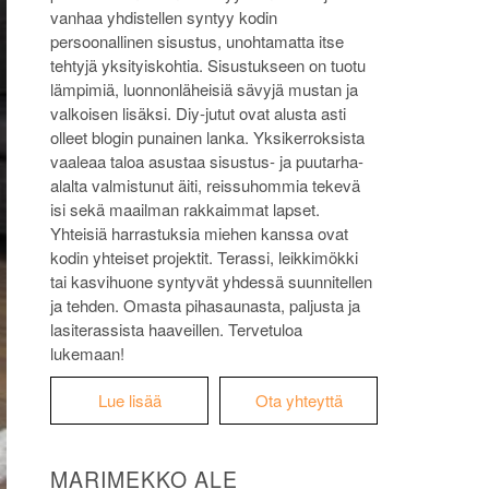
vanhaa yhdistellen syntyy kodin
persoonallinen sisustus, unohtamatta itse
tehtyjä yksityiskohtia. Sisustukseen on tuotu
lämpimiä, luonnonläheisiä sävyjä mustan ja
valkoisen lisäksi. Diy-jutut ovat alusta asti
olleet blogin punainen lanka. Yksikerroksista
vaaleaa taloa asustaa sisustus- ja puutarha-
alalta valmistunut äiti, reissuhommia tekevä
isi sekä maailman rakkaimmat lapset.
Yhteisiä harrastuksia miehen kanssa ovat
kodin yhteiset projektit. Terassi, leikkimökki
tai kasvihuone syntyvät yhdessä suunnitellen
ja tehden. Omasta pihasaunasta, paljusta ja
lasiterassista haaveillen. Tervetuloa
lukemaan!
Lue lisää
Ota yhteyttä
MARIMEKKO ALE