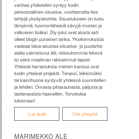
vanhaa yhdistellen syntyy kodin
persoonallinen sisustus, unohtamatta itse
tehtyjä yksityiskohtia. Sisustukseen on tuotu
lämpimiä, luonnonläheisiä sävyjä mustan ja
valkoisen lisäksi. Diy-jutut ovat alusta asti
olleet blogin punainen lanka. Yksikerroksista
vaaleaa taloa asustaa sisustus- ja puutarha-
alalta valmistunut äiti, reissuhommia tekevä
isi sekä maailman rakkaimmat lapset.
Yhteisiä harrastuksia miehen kanssa ovat
kodin yhteiset projektit. Terassi, leikkimökki
tai kasvihuone syntyvät yhdessä suunnitellen
ja tehden. Omasta pihasaunasta, paljusta ja
lasiterassista haaveillen. Tervetuloa
lukemaan!
Lue lisää
Ota yhteyttä
MARIMEKKO ALE