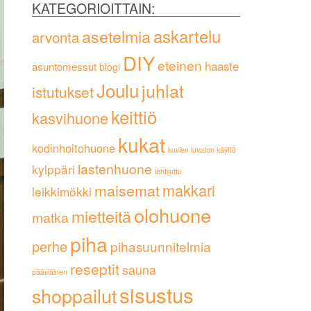
KATEGORIOITTAIN:
askartelu
asetelmia
arvonta
DIY
eteinen
haaste
asuntomessut
blogi
Joulu
juhlat
istutukset
keittiö
kasvihuone
kukat
kodinhoitohuone
kuvien luvaton käyttö
lastenhuone
kylppäri
lehtijuttu
maisemat
makkari
leikkimökki
olohuone
mietteitä
matka
piha
perhe
pihasuunnitelmia
reseptit
sauna
pääsiäinen
sisustus
shoppailut