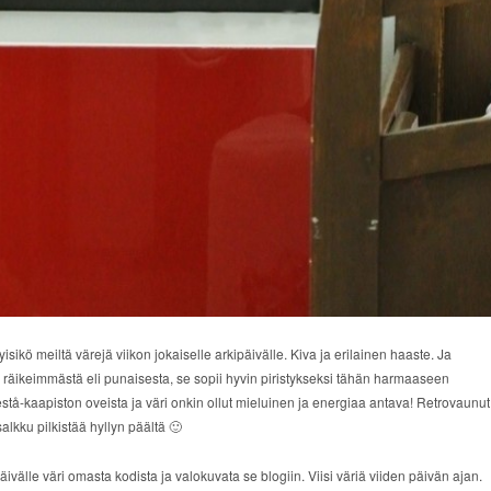
sikö meiltä värejä viikon jokaiselle arkipäivälle. Kiva ja erilainen haaste. Ja
ja räikeimmästä eli punaisesta, se sopii hyvin piristykseksi tähän harmaaseen
stå-kaapiston oveista ja väri onkin ollut mieluinen ja energiaa antava! Retrovaunut
salkku pilkistää hyllyn päältä 🙂
ivälle väri omasta kodista ja valokuvata se blogiin. Viisi väriä viiden päivän ajan.