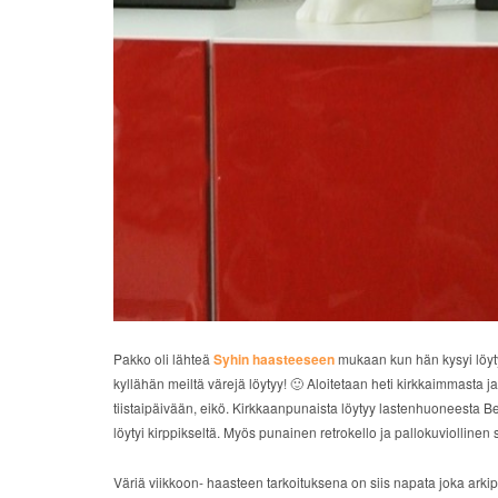
Pakko oli lähteä
Syhin haasteeseen
mukaan kun hän kysyi löytyi
kyllähän meiltä värejä löytyy! 🙂 Aloitetaan heti kirkkaimmasta 
tiistaipäivään, eikö. Kirkkaanpunaista löytyy lastenhuoneesta Be
löytyi kirppikseltä. Myös punainen retrokello ja pallokuviollinen 
Väriä viikkoon- haasteen tarkoituksena on siis napata joka arkipä