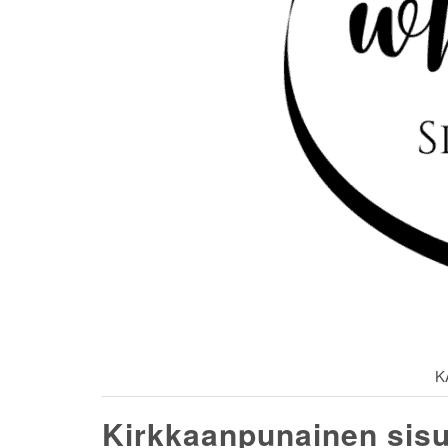
K
Kirkkaanpunainen sis