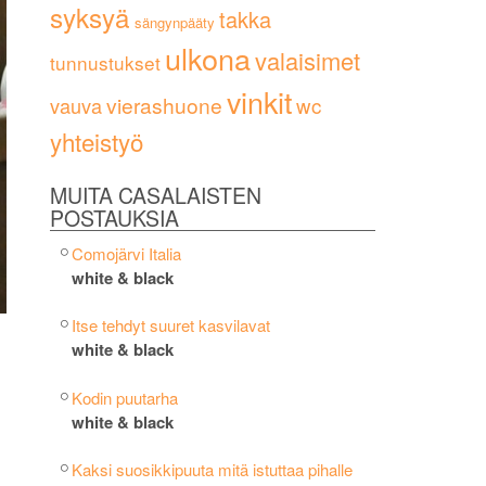
syksyä
takka
sängynpääty
ulkona
valaisimet
tunnustukset
vinkit
vierashuone
wc
vauva
yhteistyö
MUITA CASALAISTEN
POSTAUKSIA
Comojärvi Italia
white & black
Itse tehdyt suuret kasvilavat
white & black
Kodin puutarha
white & black
Kaksi suosikkipuuta mitä istuttaa pihalle