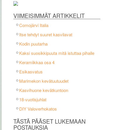
VIIMEISIMMÄT ARTIKKELIT
Comojärvi Italia
Itse tehdyt suuret kasvilavat
Kodin puutarha
Kaksi suosikkipuuta mitä istuttaa pihalle
Keramiikkaa osa 4
Esikasvatus
Marimekon kevätuutuudet
Kasvihuone kevätkuntoon
18-vuotisjuhlat
DIY Valoverhokatos
TÄSTÄ PÄÄSET LUKEMAAN
POSTAUKSIA