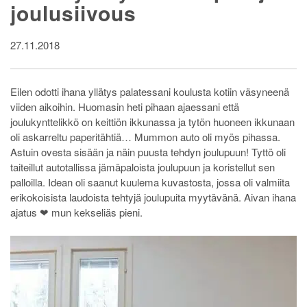
joulusiivous
27.11.2018
Eilen odotti ihana yllätys palatessani koulusta kotiin väsyneenä
viiden aikoihin. Huomasin heti pihaan ajaessani että
joulukynttelikkö on keittiön ikkunassa ja tytön huoneen ikkunaan
oli askarreltu paperitähtiä… Mummon auto oli myös pihassa.
Astuin ovesta sisään ja näin puusta tehdyn joulupuun! Tyttö oli
taiteillut autotallissa jämäpaloista joulupuun ja koristellut sen
palloilla. Idean oli saanut kuulema kuvastosta, jossa oli valmiita
erikokoisista laudoista tehtyjä joulupuita myytävänä. Aivan ihana
ajatus ❤ mun kekseliäs pieni.