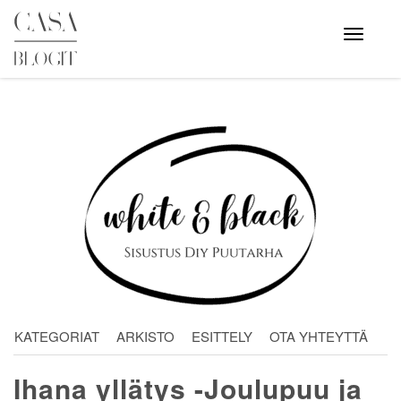
Skip
to
Avaa
valikko
content
KATEGORIAT
ARKISTO
ESITTELY
OTA YHTEYTTÄ
Ihana yllätys -Joulupuu ja