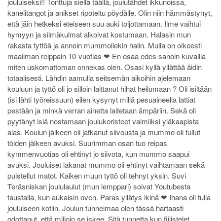
jouluiseksi!! Tonttuja siellä täällä, joulutähdet ikkunoissa,
kanelitangot ja anikset ripoteltu pöydälle. Olin niin hämmästynyt,
että jäin hetkeksi eteiseen suu auki toljottamaan. Ilme vaihtui
hymyyn ja silmäkulmat alkoivat kostumaan. Halasin mun
rakasta tyttöä ja annoin mummollekin halin. Mulla on oikeesti
maailman reippain 10-vuotias ❤ En osaa edes sanoin kuvailla
miten uskomattoman onnekas olen. Osasi kyllä yllättää äidin
totaalisesti. Lähdin aamulla seitsemän aikoihin ajelemaan
kouluun ja tyttö oli jo silloin laittanut hihat heilumaan ? Oli isiltään
(isi lähti työreissuun) eilen kysynyt millä pesuaineella lattiat
pestään ja minkä verran ainetta laitetaan ämpäriin. Sekä oli
pyytänyt isiä nostamaan joulukoristeet valmiiksi yläkaapista
alas. Koulun jälkeen oli jatkanut siivousta ja mummo oli tullut
töiden jälkeen avuksi. Suurimman osan tuo reipas
kymmenvuotias oli ehtinyt jo siivota, kun mummo saapui
avuksi. Jouluiset lakanat mummo oli ehtinyt vaihtamaan sekä
puistellut matot. Kaiken muun tyttö oli tehnyt yksin. Suvi
Teräsniskan joululaulut (mun lemppari) soivat Youtubesta
taustalla, kun aukaisin oven. Paras yllätys ikinä ❤ Ihana oli tulla
jouluiseen kotiin. Joulun tunnelmaa olen tässä hartaasti
odottanut, että milloin se iskee. Sitä tunnetta kun fiilistelet