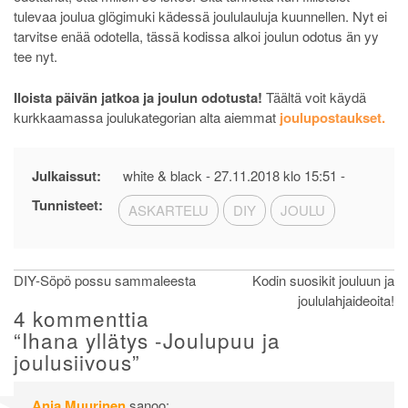
tulevaa joulua glögimuki kädessä joululauluja kuunnellen. Nyt ei
tarvitse enää odotella, tässä kodissa alkoi joulun odotus än yy
tee nyt.
Iloista päivän jatkoa ja joulun odotusta!
Täältä voit käydä
kurkkaamassa joulukategorian alta aiemmat
joulupostaukset.
Julkaissut:
white & black -
27.11.2018 klo 15:51
-
Tunnisteet:
ASKARTELU
DIY
JOULU
Artikkelien
DIY-Söpö possu sammaleesta
Kodin suosikit jouluun ja
joululahjaideoita!
selaus
4 kommenttia
“
Ihana yllätys -Joulupuu ja
joulusiivous
”
Anja Muurinen
sanoo: