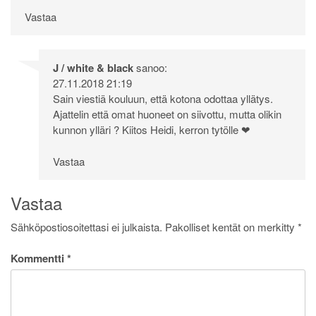
Vastaa
J / white & black
sanoo:
27.11.2018 21:19
Sain viestiä kouluun, että kotona odottaa yllätys.
Ajattelin että omat huoneet on siivottu, mutta olikin
kunnon ylläri ? Kiitos Heidi, kerron tytölle ❤
Vastaa
Vastaa
Sähköpostiosoitettasi ei julkaista.
Pakolliset kentät on merkitty
*
Kommentti
*