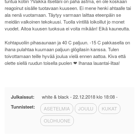
tuntua kotiin ?Vaikka itselläni on paha astma, en ole koskaan
reagoinut sisälle tuotavaan kuuseen. Ei mene henki ahtaalle tai
ala nenä vuotamaan. Täytyy varmaan laittaa eteenpäin se
meidän valkoinen tekokuusi. Tuolla vintillä loikoillut jo monet
vuodet. Aitoa kuusen tuoksua ei voita mikään! Eikä kauneutta.
Kohtapuoliin pihasaunaan ja 40 C paljuun. -15 C pakkasella on
ihana pulahtaa kuumaan paljuun glögilasin kanssa. Tulen
toivottamaan teille hyvää joulua vielä ennen aattoa. Kiva että
olette siellä ruudun toisella puolen ❤ Ihanaa lauantai-iltaa!
Julkaissut:
white & black -
22.12.2018 klo 18:08
-
Tunnisteet:
ASETELMIA
JOULU
KUKAT
OLOHUONE