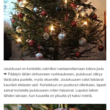
Joulukuusi on koristeltu valmiiksi vastaanottamaan tuleva joulu
❤ Päädyin tähän olohuoneen nurkkaukseen, joulukuusi näkyy
tästä joka puolelle, myös etuovelle. Joulukuusen valot loistavat
kauniisti eteiseen asti. Koristeluun en puuttunut ollenkaan, lapset
saivat koristella joulukuusen miten halusivat. Lopuksi laitoin
tähden latvaan, kun kuusella on pituutta yli kaksi metriä.