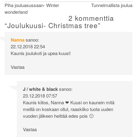
Artikkelien
Piha jouluasussaan- Winter
Tunnelmallista joulua
wonderland
selaus
2 kommenttia
“
Joulukuusi- Christmas tree
”
Nanna
sanoo:
22.12.2018 22:54
Kaunis joulukoti ja upea kuusi!
Vastaa
J / white & black
sanoo:
23.12.2018 07:57
Kaunis kiitos, Nanna ❤ Kuusi on kaunein mitä
meillä on koskaan ollut, raaskiiko tuota uuden
vuoden jälkeen heittää edes pois 🙂
Vastaa