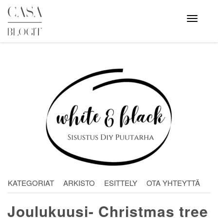
Skip
to
Avaa
valikko
content
KATEGORIAT
ARKISTO
ESITTELY
OTA YHTEYTTÄ
Joulukuusi- Christmas tree