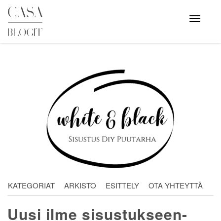
Skip
to
Avaa
valikko
content
KATEGORIAT
ARKISTO
ESITTELY
OTA YHTEYTTÄ
Uusi ilme sisustukseen-