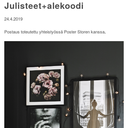
Julisteet+alekoodi
24.4.2019
Postaus toteutettu yhteistyössä Poster Storen kanssa
.