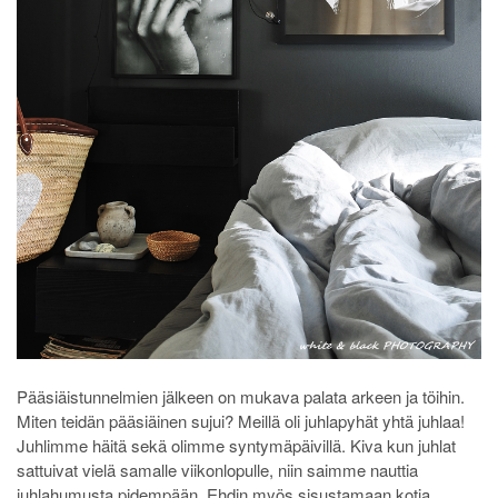
Pääsiäistunnelmien jälkeen on mukava palata arkeen ja töihin.
Miten teidän pääsiäinen sujui? Meillä oli juhlapyhät yhtä juhlaa!
Juhlimme häitä sekä olimme syntymäpäivillä. Kiva kun juhlat
sattuivat vielä samalle viikonlopulle, niin saimme nauttia
juhlahumusta pidempään. Ehdin myös sisustamaan kotia