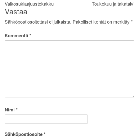
Artikkelien
Valkosuklaajuustokakku
Toukokuu ja takatalvi
Vastaa
selaus
Sähköpostiosoitettasi ei julkaista.
Pakolliset kentät on merkitty
*
Kommentti
*
Nimi
*
Sähköpostiosoite
*