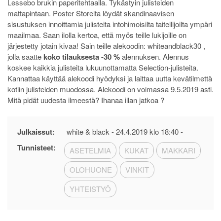
Lessebo brukin paperitehtaalla. Tykästyin julisteiden
mattapintaan. Poster Storelta löydät skandinaavisen
sisustuksen innoittamia julisteita intohimoisilta taiteilijoilta ympäri
maailmaa. Saan ilolla kertoa, että myös teille lukijoille on
järjestetty jotain kivaa! Sain teille alekoodin: whiteandblack30 ,
jolla saatte
koko tilauksesta -30 %
alennuksen. Alennus
koskee kaikkia julisteita lukuunottamatta Selection-julisteita.
Kannattaa käyttää alekoodi hyödyksi ja laittaa uutta kevätilmettä
kotiin julisteiden muodossa. Alekoodi on voimassa 9.5.2019 asti.
Mitä pidät uudesta ilmeestä? Ihanaa illan jatkoa ?
Julkaissut:
white & black -
24.4.2019 klo 18:40
-
Tunnisteet:
ASETELMIA
KUKAT
MAKKARI
OLOHUONE
VINKIT
YHTEISTYÖ