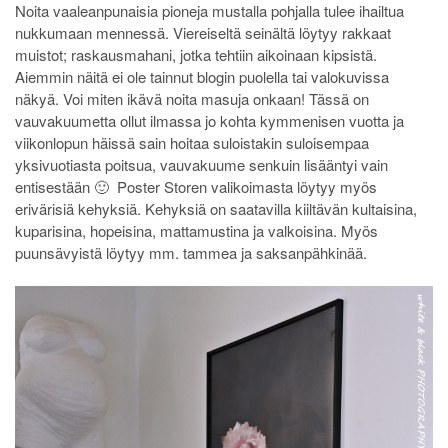
Noita vaaleanpunaisia pioneja mustalla pohjalla tulee ihailtua
nukkumaan mennessä. Viereiseltä seinältä löytyy rakkaat
muistot; raskausmahani, jotka tehtiin aikoinaan kipsistä.
Aiemmin näitä ei ole tainnut blogin puolella tai valokuvissa
näkyä. Voi miten ikävä noita masuja onkaan! Tässä on
vauvakuumetta ollut ilmassa jo kohta kymmenisen vuotta ja
viikonlopun häissä sain hoitaa suloistakin suloisempaa
yksivuotiasta poitsua, vauvakuume senkuin lisääntyi vain
entisestään 🙂 Poster Storen valikoimasta löytyy myös
erivärisiä kehyksiä. Kehyksiä on saatavilla kiiltävän kultaisina,
kuparisina, hopeisina, mattamustina ja valkoisina. Myös
puunsävyistä löytyy mm. tammea ja saksanpähkinää.