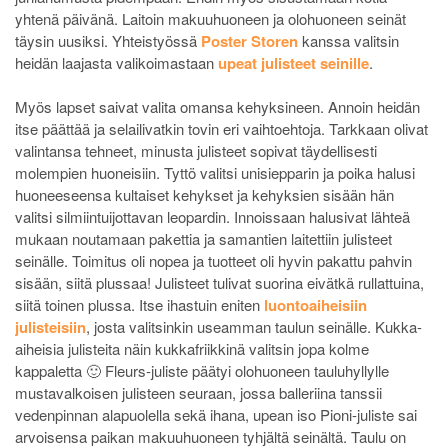
yhtenä päivänä. Laitoin makuuhuoneen ja olohuoneen seinät
täysin uusiksi. Yhteistyössä
Poster Storen
kanssa valitsin
heidän laajasta valikoimastaan
upeat julisteet seinille
.
Myös lapset saivat valita omansa kehyksineen. Annoin heidän
itse päättää ja selailivatkin tovin eri vaihtoehtoja. Tarkkaan olivat
valintansa tehneet, minusta julisteet sopivat täydellisesti
molempien huoneisiin. Tyttö valitsi unisiepparin ja poika halusi
huoneeseensa kultaiset kehykset ja kehyksien sisään hän
valitsi silmiintuijottavan leopardin. Innoissaan halusivat lähteä
mukaan noutamaan pakettia ja samantien laitettiin julisteet
seinälle. Toimitus oli nopea ja tuotteet oli hyvin pakattu pahvin
sisään, siitä plussaa! Julisteet tulivat suorina eivätkä rullattuina,
siitä toinen plussa. Itse ihastuin eniten
luontoaiheisiin
julisteisiin
, josta valitsinkin useamman taulun seinälle. Kukka-
aiheisia julisteita näin kukkafriikkinä valitsin jopa kolme
kappaletta 🙂 Fleurs-juliste päätyi olohuoneen tauluhyllylle
mustavalkoisen julisteen seuraan, jossa balleriina tanssii
vedenpinnan alapuolella sekä ihana, upean iso Pioni-juliste sai
arvoisensa paikan makuuhuoneen tyhjältä seinältä. Taulu on