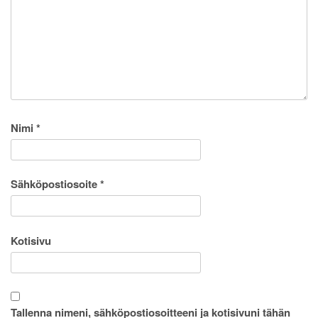
Nimi
*
Sähköpostiosoite
*
Kotisivu
Tallenna nimeni, sähköpostiosoitteeni ja kotisivuni tähän