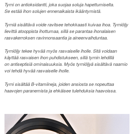
Tyrni on antioksidantti, joka suojaa soluja hapettumiselta.
Se estää ihon solujen ennenaikaista ikääntymistä.
Tyrniä sisältävä voide ravitsee tehokkaasti kuivaa ihoa. Tyrniöljy
lievittä atooppista ihottumaa, sillä se parantaa ihonalaisen
rasvakerroksen ravinnonsaantia ja aineenvaihduntaa.
Tyrniöljy tekee hyvää myös rasvaiselle iholle. Sitä voidaan
käyttää rasvaisen ihon puhdistukseen, sillä tyrnin lehdillä
on antiseptisiä ominaisuuksia. Myös tyrniöljyä sisältävä naamio
voi tehdä hyvää rasvaiselle iholle.
Tyrni sisältää B-vitamiineja, joiden ansiosta se nopeuttaa
haavojen paranemista ja ehkäisee tulehduksia haavoissa.