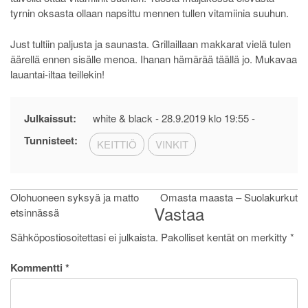
tyrnin oksasta ollaan napsittu mennen tullen vitamiinia suuhun.
Just tultiin paljusta ja saunasta. Grillaillaan makkarat vielä tulen
äärellä ennen sisälle menoa. Ihanan hämärää täällä jo. Mukavaa
lauantai-iltaa teillekin!
Julkaissut:
white & black -
28.9.2019 klo 19:55
-
Tunnisteet:
KEITTIÖ
VINKIT
Artikkelien
Olohuoneen syksyä ja matto
Omasta maasta – Suolakurkut
Vastaa
etsinnässä
selaus
Sähköpostiosoitettasi ei julkaista.
Pakolliset kentät on merkitty
*
Kommentti
*