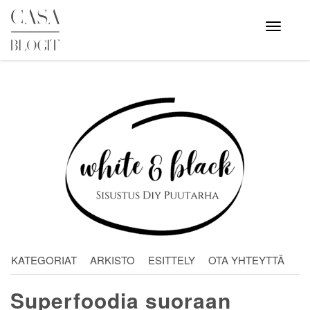
Skip
to
Avaa
valikko
content
KATEGORIAT
ARKISTO
ESITTELY
OTA YHTEYTTÄ
Superfoodia suoraan