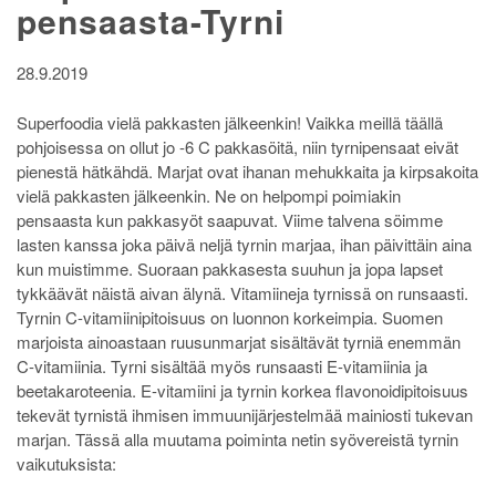
pensaasta-Tyrni
28.9.2019
Superfoodia vielä pakkasten jälkeenkin! Vaikka meillä täällä
pohjoisessa on ollut jo -6 C pakkasöitä, niin tyrnipensaat eivät
pienestä hätkähdä. Marjat ovat ihanan mehukkaita ja kirpsakoita
vielä pakkasten jälkeenkin. Ne on helpompi poimiakin
pensaasta kun pakkasyöt saapuvat. Viime talvena söimme
lasten kanssa joka päivä neljä tyrnin marjaa, ihan päivittäin aina
kun muistimme. Suoraan pakkasesta suuhun ja jopa lapset
tykkäävät näistä aivan älynä. Vitamiineja tyrnissä on runsaasti.
Tyrnin C-vitamiinipitoisuus on luonnon korkeimpia. Suomen
marjoista ainoastaan ruusunmarjat sisältävät tyrniä enemmän
C-vitamiinia. Tyrni sisältää myös runsaasti E-vitamiinia ja
beetakaroteenia. E-vitamiini ja tyrnin korkea flavonoidipitoisuus
tekevät tyrnistä ihmisen immuunijärjestelmää mainiosti tukevan
marjan. Tässä alla muutama poiminta netin syövereistä tyrnin
vaikutuksista: