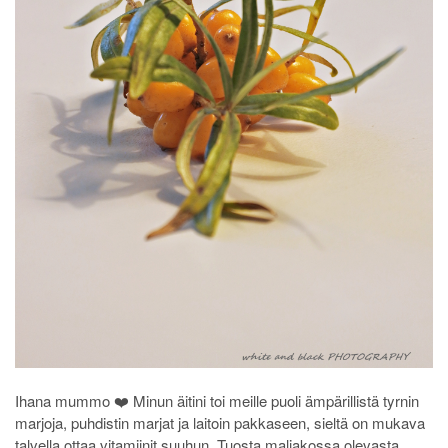
Ihana mummo ❤️ Minun äitini toi meille puoli ämpärillistä tyrnin
marjoja, puhdistin marjat ja laitoin pakkaseen, sieltä on mukava
talvella ottaa vitamiinit suuhun. Tuosta maljakossa olevasta