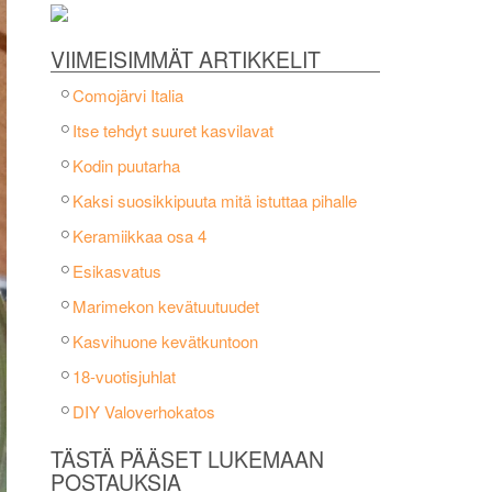
VIIMEISIMMÄT ARTIKKELIT
Comojärvi Italia
Itse tehdyt suuret kasvilavat
Kodin puutarha
Kaksi suosikkipuuta mitä istuttaa pihalle
Keramiikkaa osa 4
Esikasvatus
Marimekon kevätuutuudet
Kasvihuone kevätkuntoon
18-vuotisjuhlat
DIY Valoverhokatos
TÄSTÄ PÄÄSET LUKEMAAN
POSTAUKSIA