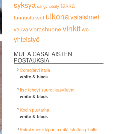
syksyä
takka
sängynpääty
ulkona
valaisimet
tunnustukset
vinkit
vierashuone
wc
vauva
yhteistyö
MUITA CASALAISTEN
POSTAUKSIA
Comojärvi Italia
white & black
Itse tehdyt suuret kasvilavat
white & black
Kodin puutarha
white & black
Kaksi suosikkipuuta mitä istuttaa pihalle