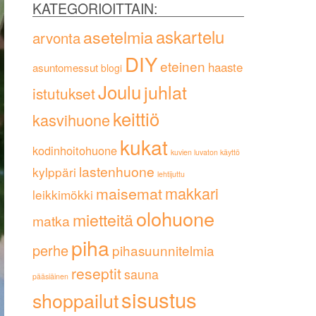
KATEGORIOITTAIN:
askartelu
asetelmia
arvonta
DIY
eteinen
haaste
asuntomessut
blogi
Joulu
juhlat
istutukset
keittiö
kasvihuone
kukat
kodinhoitohuone
kuvien luvaton käyttö
lastenhuone
kylppäri
lehtijuttu
maisemat
makkari
leikkimökki
olohuone
mietteitä
matka
piha
perhe
pihasuunnitelmia
reseptit
sauna
pääsiäinen
sisustus
shoppailut