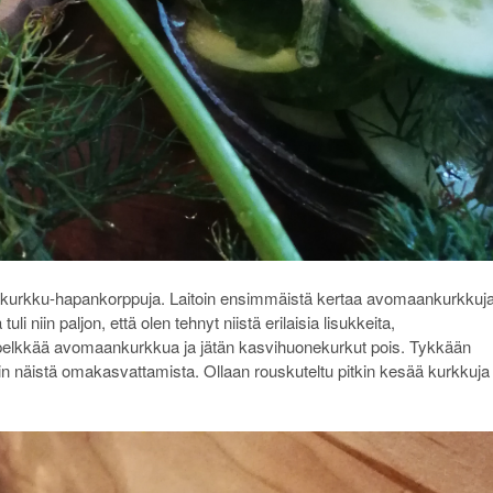
olakurkku-hapankorppuja. Laitoin ensimmäistä kertaa avomaankurkkuj
niin paljon, että olen tehnyt niistä erilaisia lisukkeita,
n pelkkää avomaankurkkua ja jätän kasvihuonekurkut pois. Tykkään
äistä omakasvattamista. Ollaan rouskuteltu pitkin kesää kurkkuja