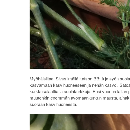
Myöhäisiltaa! Sivusilmällä katson BB:tä ja syön su
kasvamaan kasvihuoneeseen ja nehän kasvoi. Satoa tuli 
kurkkusalaattia ja suolakurkkuja. Ensi vuonna laita
muutenkin enemmän avomaankurkun mausta, ainakin n
suoraan kasvihuoneesta.