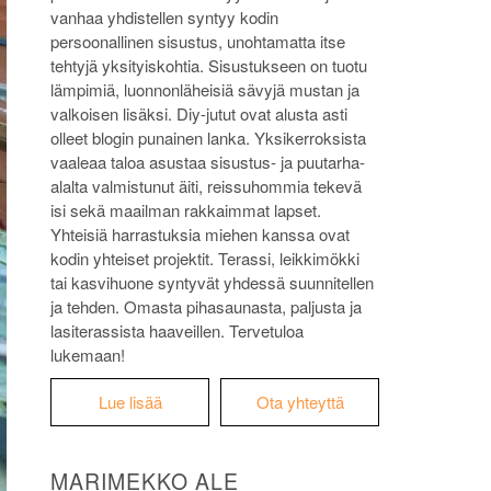
vanhaa yhdistellen syntyy kodin
persoonallinen sisustus, unohtamatta itse
tehtyjä yksityiskohtia. Sisustukseen on tuotu
lämpimiä, luonnonläheisiä sävyjä mustan ja
valkoisen lisäksi. Diy-jutut ovat alusta asti
olleet blogin punainen lanka. Yksikerroksista
vaaleaa taloa asustaa sisustus- ja puutarha-
alalta valmistunut äiti, reissuhommia tekevä
isi sekä maailman rakkaimmat lapset.
Yhteisiä harrastuksia miehen kanssa ovat
kodin yhteiset projektit. Terassi, leikkimökki
tai kasvihuone syntyvät yhdessä suunnitellen
ja tehden. Omasta pihasaunasta, paljusta ja
lasiterassista haaveillen. Tervetuloa
lukemaan!
Lue lisää
Ota yhteyttä
MARIMEKKO ALE