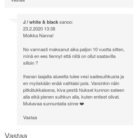
J / white & black
sanoo:
23.2.2020 13:38
Moikka Nanna!
No varmasti maksanut aika paljon 10 vuotta sitten,
minä en ees tiennyt että niitä on ollut saatavilla
silloin ?
Ihanan laajalta alueelta tulee vesi sadesuihkusta ja
en myöskään enää vaihtaisi pois. Varsinkin näin
pitkätukkaisena, kiva pestä hiukset kunnon sateen
alla eikä pienen suihkun alla, kuten entiset olivat.
Mukavaa sunnuntaita sinne ❤️
Vastaa
Vastaa