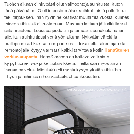
Tuohon aikaan ei hirveästi ollut vaihtoehtoja suihkuista, kuten
tänä päivänä on. Otettiin ensimmäiset suihkut mistä putkifirma
teki tarjouksen. Ihan hyvin ne kestivät muutamia vuosia, kunnes
toinen suihku alkoi vuotamaan. Mustaan lattiaan jäi kalkkitahrat
siitä muistona. Lopussa jouduttiin jättämään saunakiulu hanan
alle, kun suihku tiputti vettä yön aikana. Nykyään värejä ja
malleja on suihkuissa monipuolisesti. Jokaiselle rakentajalle tai
remontoijalle löytyy varmasti kaikki tarvittava kotiin
HanaStoren
verkkokaupasta
. HanaStoressa on kattava valikoima
kylpyhuone-, wc- ja keittiötarvikkeita. Heiltä saa myös aivan
ihanaa palvelua. Minullakin oli monia kysymyksiä suihkuihin
liittyen ja niihin sain heti vastaukset sähköpostiini.