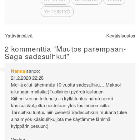
YHTEISTYÖ
Artikkelien
Ystävänpäivä
Kevätsisustus
selaus
2 kommenttia “
Muutos parempaan-
Saga sadesuihkut
”
Nanna
sanoo:
21.2.2020 22:28
Meillä ollut lähemmäs 10 vuotta sadesuihku….Maksoi
aikanaan maltaita:)Tuollainen pyöreä lautanen.
Siihen kun on tottunut,niin kyllä tuntuu nämä normi
käsisuihkut,jotka nostetaan ylös tosi aneemisilta.
Tai suihku tuntuu niin pieneltä.Sadesuihkun mukana tulee
aina myös käsisuihku,jota me käytämme lähinnä
kylppärin pesuun:)
Vastaa