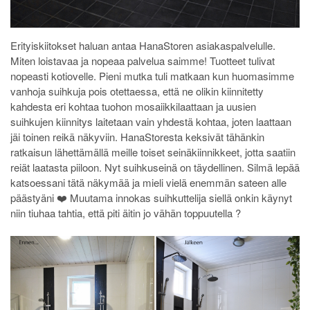
Erityiskiitokset haluan antaa HanaStoren asiakaspalvelulle.
Miten loistavaa ja nopeaa palvelua saimme! Tuotteet tulivat
nopeasti kotiovelle. Pieni mutka tuli matkaan kun huomasimme
vanhoja suihkuja pois otettaessa, että ne olikin kiinnitetty
kahdesta eri kohtaa tuohon mosaiikkilaattaan ja uusien
suihkujen kiinnitys laitetaan vain yhdestä kohtaa, joten laattaan
jäi toinen reikä näkyviin. HanaStoresta keksivät tähänkin
ratkaisun lähettämällä meille toiset seinäkiinnikkeet, jotta saatiin
reiät laatasta piiloon. Nyt suihkuseinä on täydellinen. Silmä lepää
katsoessani tätä näkymää ja mieli vielä enemmän sateen alle
päästyäni ❤️ Muutama innokas suihkuttelija siellä onkin käynyt
niin tiuhaa tahtia, että piti äitin jo vähän toppuutella ?