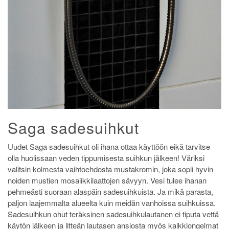
Saga sadesuihkut
Uudet Saga sadesuihkut oli ihana ottaa käyttöön eikä tarvitse
olla huolissaan veden tippumisesta suihkun jälkeen! Väriksi
valitsin kolmesta vaihtoehdosta mustakromin, joka sopii hyvin
noiden mustien mosaiikkilaattojen sävyyn. Vesi tulee ihanan
pehmeästi suoraan alaspäin sadesuihkuista. Ja mikä parasta,
paljon laajemmalta alueelta kuin meidän vanhoissa suihkuissa.
Sadesuihkun ohut teräksinen sadesuihkulautanen ei tiputa vettä
käytön jälkeen ja litteän lautasen ansiosta myös kalkkiongelmat