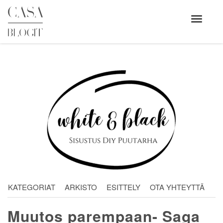
Skip
to
Avaa
valikko
content
KATEGORIAT
ARKISTO
ESITTELY
OTA YHTEYTTÄ
Muutos parempaan- Saga