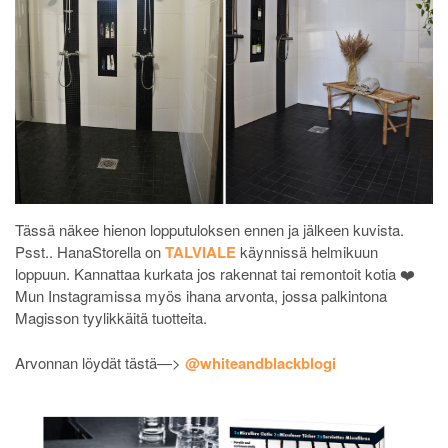
Tässä näkee hienon lopputuloksen ennen ja jälkeen kuvista.
Psst.. HanaStorella on
TALVIALE
käynnissä helmikuun
loppuun. Kannattaa kurkata jos rakennat tai remontoit kotia ❤️
Mun Instagramissa myös ihana arvonta, jossa palkintona
Magisson tyylikkäitä tuotteita.
Arvonnan löydät tästä—>
@whiteandblackblogi