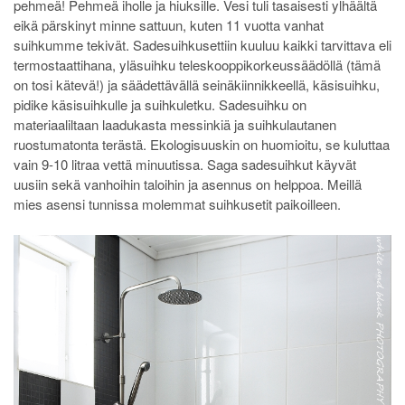
pehmeä! Pehmeä iholle ja hiuksille. Vesi tuli tasaisesti ylhäältä
eikä pärskinyt minne sattuun, kuten 11 vuotta vanhat
suihkumme tekivät. Sadesuihkusettiin kuuluu kaikki tarvittava eli
termostaattihana, yläsuihku teleskooppikorkeussäädöllä (tämä
on tosi kätevä!) ja säädettävällä seinäkiinnikkeellä, käsisuihku,
pidike käsisuihkulle ja suihkuletku. Sadesuihku on
materiaaliltaan laadukasta messinkiä ja suihkulautanen
ruostumatonta terästä. Ekologisuuskin on huomioitu, se kuluttaa
vain 9-10 litraa vettä minuutissa. Saga sadesuihkut käyvät
uusiin sekä vanhoihin taloihin ja asennus on helppoa. Meillä
mies asensi tunnissa molemmat suihkusetit paikoilleen.