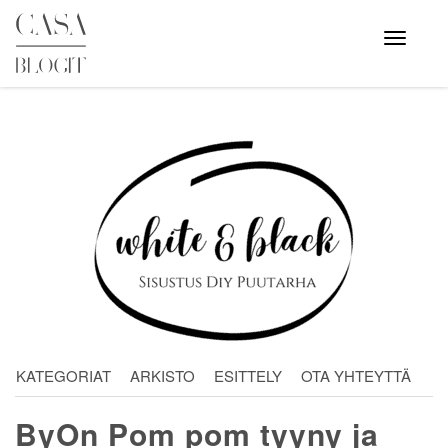
Skip
to
Avaa
valikko
content
KATEGORIAT
ARKISTO
ESITTELY
OTA YHTEYTTÄ
ByOn Pom pom tyyny ja