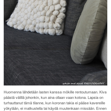
Huomenna lähdetään lasten kanssa mökille rentoutumaan. Kiva
päästä välillä johonkin, kun aina ollaan vaan kotona. Lapsia on
turhauttanut tämä tilanne, kun koronan takia ei pääse kavereille
yökylään, ei matkustella tai käydä muutenkaan missään. Ennen