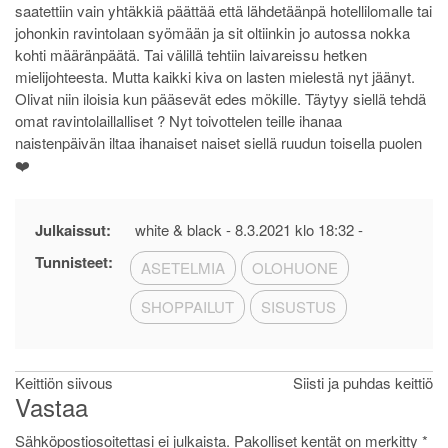
saatettiin vain yhtäkkiä päättää että lähdetäänpä hotellilomalle tai
johonkin ravintolaan syömään ja sit oltiinkin jo autossa nokka
kohti määränpäätä. Tai välillä tehtiin laivareissu hetken
mielijohteesta. Mutta kaikki kiva on lasten mielestä nyt jäänyt.
Olivat niin iloisia kun pääsevät edes mökille. Täytyy siellä tehdä
omat ravintolaillalliset ? Nyt toivottelen teille ihanaa
naistenpäivän iltaa ihanaiset naiset siellä ruudun toisella puolen
❤️
Julkaissut:
white & black -
8.3.2021 klo 18:32
-
Tunnisteet:
ASETELMIA
OLOHUONE
SHOPPAILUT
SISUSTUS
Artikkelien
Keittiön siivous
Siisti ja puhdas keittiö
Vastaa
selaus
Sähköpostiosoitettasi ei julkaista.
Pakolliset kentät on merkitty
*