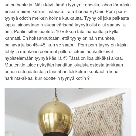
se on hankkia. Näin kävi tämän tyynyn kohdalla, johon törmäsin
ensimmäisen kerran instassa. Tätä ihanaa ByOnin Pom pom-
tyynyä odotin melkein kolme kuukautta. Tyyny oli joka paikasta
loppu, ainoastaan ruskeanvärisenä tyynyä olisi ollut saatavilla
heti. Päätin sitten odotella 10 viikkoa tätä ihanuutta ja kyllä
kannatti. En hoksannutkaan, että tyyny on näin muhkea,
painava ja iso 45×45, kun se saapui. Pom pom-tyyny on käsin
tehty ja muhkean pehmeät pallerot oikein houkuttelevat
hypistelemään tyynyä käsillä 🙂 Tästä on iloa pitkäksi aikaa.
Muutenkin tulee nykyään harkittua jokaista ostosta tarkkaan
ennen ostopäätöstä ja tässähän tuli kolme kuukautta lisää
harkinta-aikaa, kun odottelin tyynyä kotiin ?