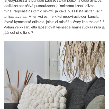
järjestyksessä ja puhtaat! Lapset saivat kotitöinä ottaa aina pari
laatikkoa per päivä putsaukseen ja isoimmat kaapit siivosin
minä. Nopeasti oli keittiö siivottu ja kaks pussillista sieltä tulikin
turhaa tavaraa. Miten voi esimerkiksi muovirasioiden kansia
löytyä kymmentä erilaista, joihin ei mistään löydy itse rasiaa!? ?
Vähän veikkaan, että lapset ovat vieneet eläimille ruokaa niillä ja
jääneet sille tielle ?