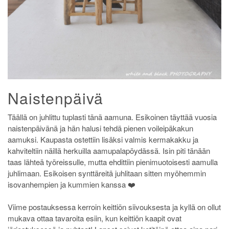
Naistenpäivä
Täällä on juhlittu tuplasti tänä aamuna. Esikoinen täyttää vuosia
naistenpäivänä ja hän halusi tehdä pienen voileipäkakun
aamuksi. Kaupasta ostettiin lisäksi valmis kermakakku ja
kahviteltiin näillä herkuilla aamupalapöydässä. Isin piti tänään
taas lähteä työreissulle, mutta ehdittiin pienimuotoisesti aamulla
juhlimaan. Esikoisen synttäreitä juhlitaan sitten myöhemmin
isovanhempien ja kummien kanssa ❤️
Viime postauksessa kerroin keittiön siivouksesta ja kyllä on ollut
mukava ottaa tavaroita esiin, kun keittiön kaapit ovat