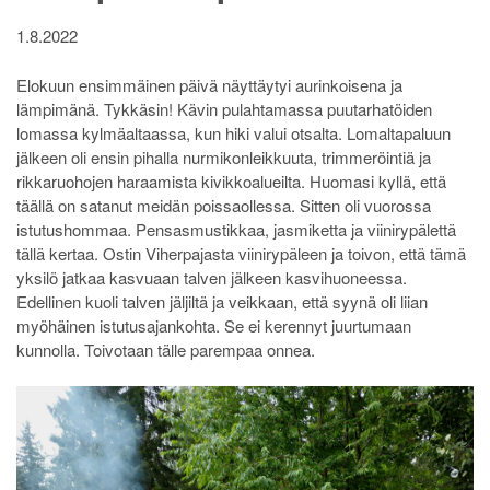
1.8.2022
Elokuun ensimmäinen päivä näyttäytyi aurinkoisena ja
lämpimänä. Tykkäsin! Kävin pulahtamassa puutarhatöiden
lomassa kylmäaltaassa, kun hiki valui otsalta. Lomaltapaluun
jälkeen oli ensin pihalla nurmikonleikkuuta, trimmeröintiä ja
rikkaruohojen haraamista kivikkoalueilta. Huomasi kyllä, että
täällä on satanut meidän poissaollessa. Sitten oli vuorossa
istutushommaa. Pensasmustikkaa, jasmiketta ja viinirypälettä
tällä kertaa. Ostin Viherpajasta viinirypäleen ja toivon, että tämä
yksilö jatkaa kasvuaan talven jälkeen kasvihuoneessa.
Edellinen kuoli talven jäljiltä ja veikkaan, että syynä oli liian
myöhäinen istutusajankohta. Se ei kerennyt juurtumaan
kunnolla. Toivotaan tälle parempaa onnea.