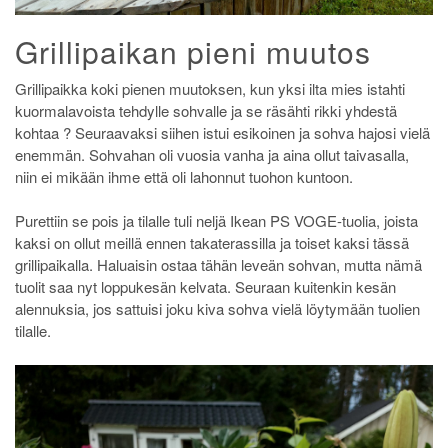
Grillipaikan pieni muutos
Grillipaikka koki pienen muutoksen, kun yksi ilta mies istahti
kuormalavoista tehdylle sohvalle ja se räsähti rikki yhdestä
kohtaa ? Seuraavaksi siihen istui esikoinen ja sohva hajosi vielä
enemmän. Sohvahan oli vuosia vanha ja aina ollut taivasalla,
niin ei mikään ihme että oli lahonnut tuohon kuntoon.
Purettiin se pois ja tilalle tuli neljä Ikean PS VOGE-tuolia, joista
kaksi on ollut meillä ennen takaterassilla ja toiset kaksi tässä
grillipaikalla. Haluaisin ostaa tähän leveän sohvan, mutta nämä
tuolit saa nyt loppukesän kelvata. Seuraan kuitenkin kesän
alennuksia, jos sattuisi joku kiva sohva vielä löytymään tuolien
tilalle.