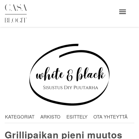
Skip
to
Avaa
valikko
content
KATEGORIAT
ARKISTO
ESITTELY
OTA YHTEYTTÄ
Grillipaikan pieni muutos