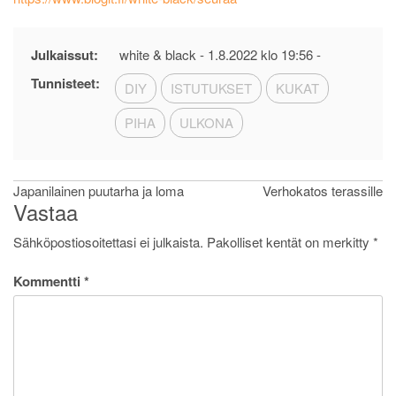
Julkaissut:
white & black -
1.8.2022 klo 19:56
-
Tunnisteet:
DIY
ISTUTUKSET
KUKAT
PIHA
ULKONA
Artikkelien
Japanilainen puutarha ja loma
Verhokatos terassille
Vastaa
selaus
Sähköpostiosoitettasi ei julkaista.
Pakolliset kentät on merkitty
*
Kommentti
*