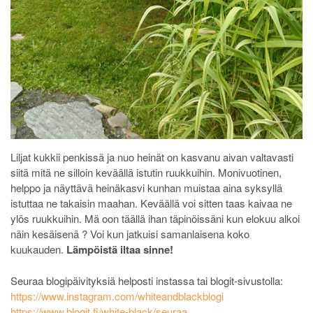
Liljat kukkii penkissä ja nuo heinät on kasvanu aivan valtavasti
siitä mitä ne silloin keväällä istutin ruukkuihin. Monivuotinen,
helppo ja näyttävä heinäkasvi kunhan muistaa aina syksyllä
istuttaa ne takaisin maahan. Keväällä voi sitten taas kaivaa ne
ylös ruukkuihin. Mä oon täällä ihan täpinöissäni kun elokuu alkoi
näin kesäisenä ? Voi kun jatkuisi samanlaisena koko
kuukauden.
Lämpöistä iltaa sinne!
Seuraa blogipäivityksiä helposti instassa tai blogit-sivustolla:
https://www.instagram.com/whiteandblackblogi
https://www.blogit.fi/white-black/seuraa