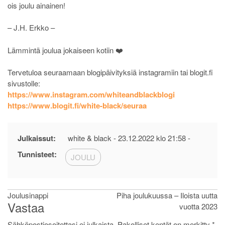
ois joulu ainainen!
– J.H. Erkko –
Lämmintä joulua jokaiseen kotiin ❤️
Tervetuloa seuraamaan blogipäivityksiä instagramiin tai blogit.fi
sivustolle:
https://www.instagram.com/whiteandblackblogi
https://www.blogit.fi/white-black/seuraa
Julkaissut:
white & black -
23.12.2022 klo 21:58
-
Tunnisteet:
JOULU
Artikkelien
Joulusinappi
Piha joulukuussa – Iloista uutta
Vastaa
vuotta 2023
selaus
Sähköpostiosoitettasi ei julkaista.
Pakolliset kentät on merkitty
*