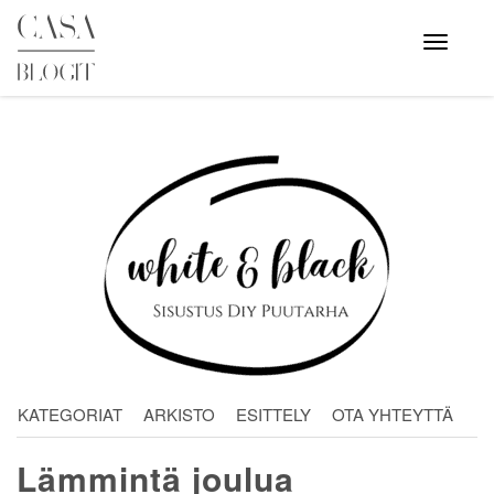
Skip
to
Avaa
valikko
content
KATEGORIAT
ARKISTO
ESITTELY
OTA YHTEYTTÄ
Lämmintä joulua