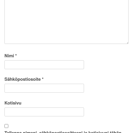
Nimi
*
Sähköpostiosoite
*
Kotisivu
Tallenna nimeni, sähköpostiosoitteeni ja kotisivuni tähän