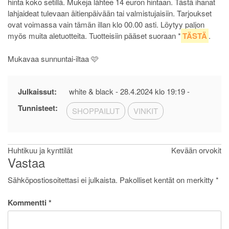
hinta koko setillä. Mukeja lähtee 14 euron hintaan. Tästä ihanat
lahjaideat tulevaan äitienpäivään tai valmistujaisiin. Tarjoukset
ovat voimassa vain tämän illan klo 00.00 asti. Löytyy paljon
myös muita aletuotteita. Tuotteisiin pääset suoraan *
TÄSTÄ
.
Mukavaa sunnuntai-iltaa 🩷
Julkaissut:
white & black -
28.4.2024 klo 19:19
-
Tunnisteet:
SHOPPAILUT
VINKIT
Artikkelien
Huhtikuu ja kynttilät
Kevään orvokit
Vastaa
selaus
Sähköpostiosoitettasi ei julkaista.
Pakolliset kentät on merkitty
*
Kommentti
*