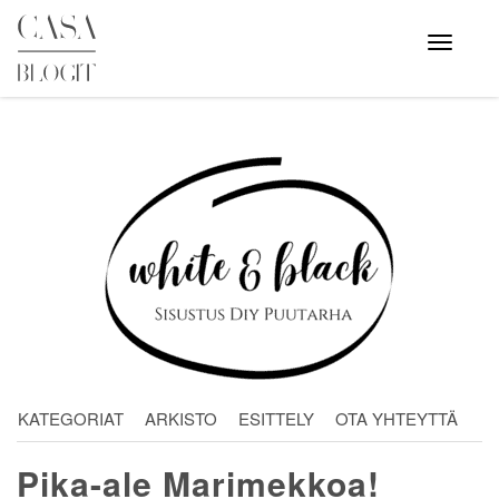
Skip
to
Avaa
valikko
content
KATEGORIAT
ARKISTO
ESITTELY
OTA YHTEYTTÄ
Pika-ale Marimekkoa!