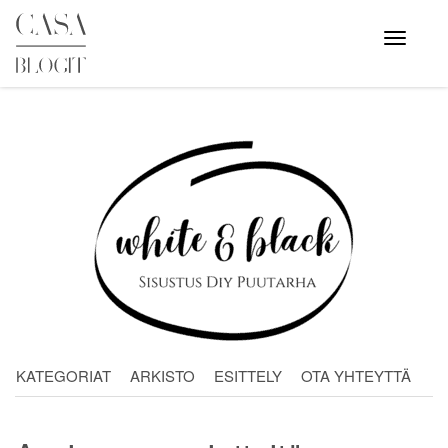
Skip
to
Avaa
valikko
content
KATEGORIAT
ARKISTO
ESITTELY
OTA YHTEYTTÄ