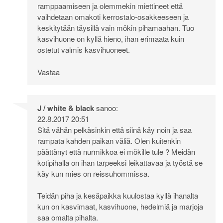
ramppaamiseen ja olemmekin miettineet että
vaihdetaan omakoti kerrostalo-osakkeeseen ja
keskitytään täysillä vain mökin pihamaahan. Tuo
kasvihuone on kyllä hieno, ihan erimaata kuin
ostetut valmis kasvihuoneet.
Vastaa
J / white & black
sanoo:
22.8.2017 20:51
Sitä vähän pelkäsinkin että siinä käy noin ja saa
rampata kahden paikan väliä. Olen kuitenkin
päättänyt että nurmikkoa ei mökille tule ? Meidän
kotipihalla on ihan tarpeeksi leikattavaa ja työstä se
käy kun mies on reissuhommissa.
Teidän piha ja kesäpaikka kuulostaa kyllä ihanalta
kun on kasvimaat, kasvihuone, hedelmiä ja marjoja
saa omalta pihalta.