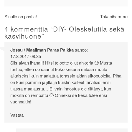
Artikkelien
Sinulle on postia!
Takapihamme
selaus
4 kommenttia “
DIY- Oleskelutila sekä
kasvihuone
”
Jossu / Maailman Paras Paikka
sanoo:
17.8.2017 08:35
Siis aivan ihana!!! Hitsi te ootte ollut ahkeria 🙂 Musta
tuntuu, etten oo saanut koko kesänä mitään muuta
aikaiseksi kuin maalattua terassin aidan ulkopuolelta. Piha
on kuin pommin jäljiltä ja kuistin kaiteet tarvitsisi ensi
tilassa maalausta… Ei vain innostus ole riittänyt, kun
mökillä on rempattu 🙂 Onneksi se kesä tulee ensi
vuonnakin!
Vastaa