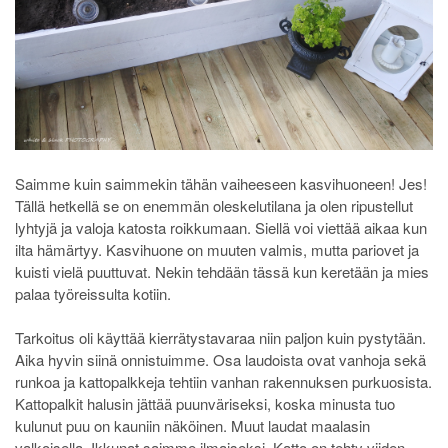
Saimme kuin saimmekin tähän vaiheeseen kasvihuoneen! Jes!
Tällä hetkellä se on enemmän oleskelutilana ja olen ripustellut
lyhtyjä ja valoja katosta roikkumaan. Siellä voi viettää aikaa kun
ilta hämärtyy. Kasvihuone on muuten valmis, mutta pariovet ja
kuisti vielä puuttuvat. Nekin tehdään tässä kun keretään ja mies
palaa työreissulta kotiin.
Tarkoitus oli käyttää kierrätystavaraa niin paljon kuin pystytään.
Aika hyvin siinä onnistuimme. Osa laudoista ovat vanhoja sekä
runkoa ja kattopalkkeja tehtiin vanhan rakennuksen purkuosista.
Kattopalkit halusin jättää puunväriseksi, koska minusta tuo
kulunut puu on kauniin näköinen. Muut laudat maalasin
valkoisella. Ikkunat saimme ilmaiseksi. Katto on tehty viiden