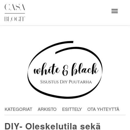
Skip
to
Avaa
valikko
content
KATEGORIAT
ARKISTO
ESITTELY
OTA YHTEYTTÄ
DIY- Oleskelutila sekä