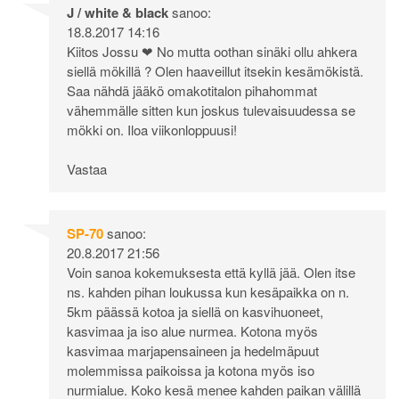
J / white & black
sanoo:
18.8.2017 14:16
Kiitos Jossu ❤ No mutta oothan sinäki ollu ahkera
siellä mökillä ? Olen haaveillut itsekin kesämökistä.
Saa nähdä jääkö omakotitalon pihahommat
vähemmälle sitten kun joskus tulevaisuudessa se
mökki on. Iloa viikonloppuusi!
Vastaa
SP-70
sanoo:
20.8.2017 21:56
Voin sanoa kokemuksesta että kyllä jää. Olen itse
ns. kahden pihan loukussa kun kesäpaikka on n.
5km päässä kotoa ja siellä on kasvihuoneet,
kasvimaa ja iso alue nurmea. Kotona myös
kasvimaa marjapensaineen ja hedelmäpuut
molemmissa paikoissa ja kotona myös iso
nurmialue. Koko kesä menee kahden paikan välillä