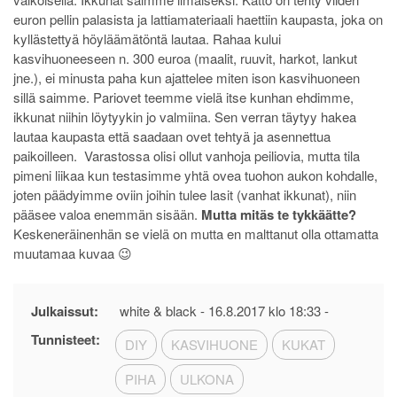
euron pellin palasista ja lattiamateriaali haettiin kaupasta, joka on
kyllästettyä höyläämätöntä lautaa. Rahaa kului
kasvihuoneeseen n. 300 euroa (maalit, ruuvit, harkot, lankut
jne.), ei minusta paha kun ajattelee miten ison kasvihuoneen
sillä saimme. Pariovet teemme vielä itse kunhan ehdimme,
ikkunat niihin löytyykin jo valmiina. Sen verran täytyy hakea
lautaa kaupasta että saadaan ovet tehtyä ja asennettua
paikoilleen. Varastossa olisi ollut vanhoja peiliovia, mutta tila
pimeni liikaa kun testasimme yhtä ovea tuohon aukon kohdalle,
joten päädyimme oviin joihin tulee lasit (vanhat ikkunat), niin
pääsee valoa enemmän sisään.
Mutta mitäs te tykkäätte?
Keskeneräinenhän se vielä on mutta en malttanut olla ottamatta
muutamaa kuvaa 😉
Julkaissut:
white & black -
16.8.2017 klo 18:33
-
Tunnisteet:
DIY
KASVIHUONE
KUKAT
PIHA
ULKONA