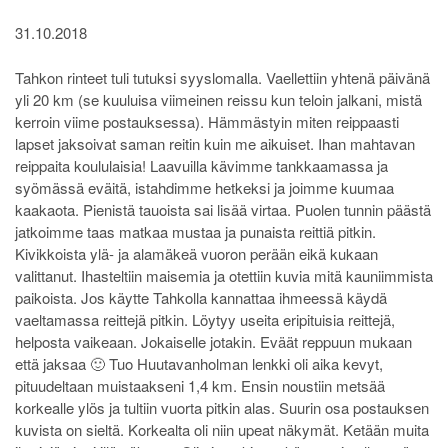
31.10.2018
Tahkon rinteet tuli tutuksi syyslomalla. Vaellettiin yhtenä päivänä
yli 20 km (se kuuluisa viimeinen reissu kun teloin jalkani, mistä
kerroin viime postauksessa). Hämmästyin miten reippaasti
lapset jaksoivat saman reitin kuin me aikuiset. Ihan mahtavan
reippaita koululaisia! Laavuilla kävimme tankkaamassa ja
syömässä eväitä, istahdimme hetkeksi ja joimme kuumaa
kaakaota. Pienistä tauoista sai lisää virtaa. Puolen tunnin päästä
jatkoimme taas matkaa mustaa ja punaista reittiä pitkin.
Kivikkoista ylä- ja alamäkeä vuoron perään eikä kukaan
valittanut. Ihasteltiin maisemia ja otettiin kuvia mitä kauniimmista
paikoista. Jos käytte Tahkolla kannattaa ihmeessä käydä
vaeltamassa reittejä pitkin. Löytyy useita eripituisia reittejä,
helposta vaikeaan. Jokaiselle jotakin. Eväät reppuun mukaan
että jaksaa 🙂 Tuo Huutavanholman lenkki oli aika kevyt,
pituudeltaan muistaakseni 1,4 km. Ensin noustiin metsää
korkealle ylös ja tultiin vuorta pitkin alas. Suurin osa postauksen
kuvista on sieltä. Korkealta oli niin upeat näkymät. Ketään muita