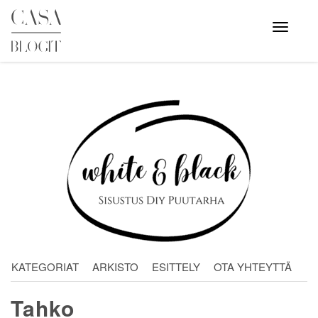
Skip
to
Avaa
valikko
content
KATEGORIAT
ARKISTO
ESITTELY
OTA YHTEYTTÄ
Tahko