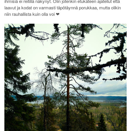
ihmisiä ei reitillä näkynyt. Olin jotenkin etukäteen ajatellut että
laavut ja kodat on varmasti täpötäynnä porukkaa, mutta olikin
niin rauhallista kuin olla voi ❤