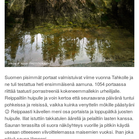
Suomen pisimmät portaat valmistuivat viime vuonna Tahkolle ja
ne tuli testattua heti ensimmäisenä aamuna. 1054 portaassa
riittää taatusti porrastreeniä kokeneemmallekin urheilijalle.
Reippailtiin huipulle ja voin kertoa että seuraavana päivänä tuntui
pohkeissa ja reisissä, vaikka kuinka venyttelin mökille päästyäni
😉 Reippaasti kävellen meni osa portaista ja loppupätkä juosten
huipulle. Illat istuttiin takkatulen äärellä ja pelailtiin lasten kanssa.
Saunan terassilta oli suora näköyhteys vuorille ja pitikin käydä
useaan otteeseen vilvoittelemassa maisemien vuoksi. Ihan joka
päivä sauna lämpeni.