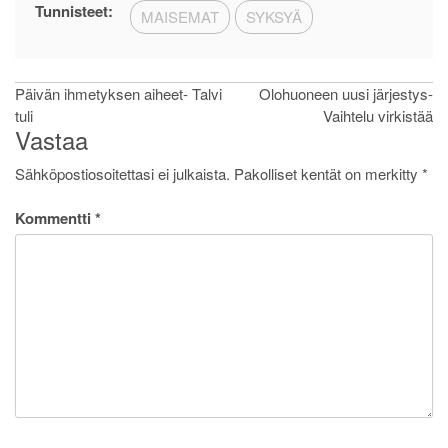
Tunnisteet:
MAISEMAT
SYKSYÄ
Artikkelien
Päivän ihmetyksen aiheet- Talvi
Olohuoneen uusi järjestys-
tuli
Vaihtelu virkistää
selaus
Vastaa
Sähköpostiosoitettasi ei julkaista.
Pakolliset kentät on merkitty
*
Kommentti
*