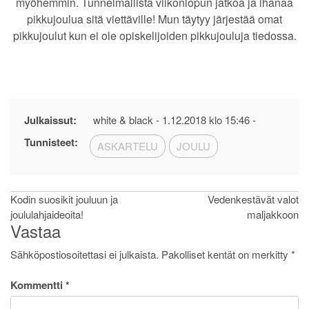
myöhemmin. Tunnelmallista viikonlopun jatkoa ja ihanaa
pikkujoulua sitä viettäville! Mun täytyy järjestää omat
pikkujoulut kun ei ole opiskelijoiden pikkujouluja tiedossa.
Julkaissut:
white & black -
1.12.2018 klo 15:46
-
Tunnisteet:
ASKARTELU
JOULU
Artikkelien
Kodin suosikit jouluun ja
Vedenkestävät valot
joululahjaideoita!
maljakkoon
selaus
Vastaa
Sähköpostiosoitettasi ei julkaista.
Pakolliset kentät on merkitty
*
Kommentti
*