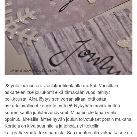
23 yötä jouluun on.. Joulukorttitehtaalta moikat! Vuosittain
askartelen itse joulukortit eikä tämäkään vuosi tehnyt
poikkeusta. Aina löytyy sen verran aikaa, että ottaa
askarteluvälineet kaapista esille ❤ Nykyään moni lähettää
somen kautta joulutervehdykset. Minä en ole tähän vielä
oppinut, läheisille lähtee hyvän joulun toivotukset postin mukana.
Kortteja on kiva suunnitella ja tehdä, nyt kokeilin
kalligrafiakynällä tekstaamista. Saa muuten olla vakaa käsi, kun