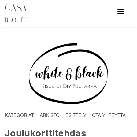
Skip
to
Avaa
valikko
content
KATEGORIAT
ARKISTO
ESITTELY
OTA YHTEYTTÄ
Joulukorttitehdas