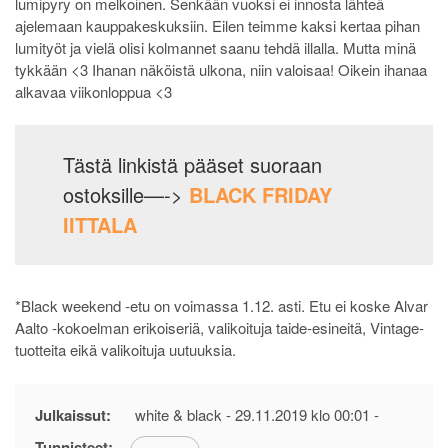
lumipyry on melkoinen. Senkään vuoksi ei innosta lähteä
ajelemaan kauppakeskuksiin. Eilen teimme kaksi kertaa pihan
lumityöt ja vielä olisi kolmannet saanu tehdä illalla. Mutta minä
tykkään <3 Ihanan näköistä ulkona, niin valoisaa! Oikein ihanaa
alkavaa viikonloppua <3
Tästä linkistä pääset suoraan
ostoksille—->
BLACK FRIDAY
IITTALA
*Black weekend -etu on voimassa 1.12. asti. Etu ei koske Alvar
Aalto -kokoelman erikoiseriä, valikoituja taide-esineitä, Vintage-
tuotteita eikä valikoituja uutuuksia.
Julkaissut:
white & black -
29.11.2019 klo 00:01
-
Tunnisteet: