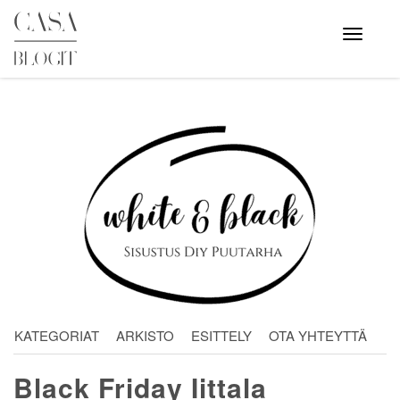
Skip
to
Avaa
valikko
content
KATEGORIAT
ARKISTO
ESITTELY
OTA YHTEYTTÄ
Black Friday Iittala