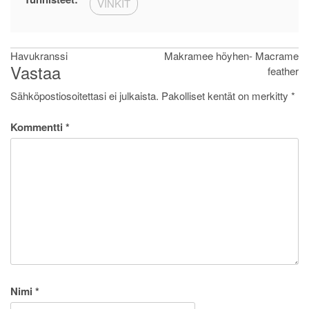
VINKIT
Artikkelien
Havukranssi
Makramee höyhen- Macrame
Vastaa
feather
selaus
Sähköpostiosoitettasi ei julkaista.
Pakolliset kentät on merkitty
*
Kommentti
*
Nimi
*