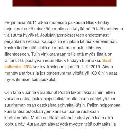
Perjantaina 29.11 alkaa monessa paikassa Black Friday
tarjoukset enkä minäkään malta olla käyttämättä tätä mahtavaa
tilaisuutta hyväksi. Joululahjaostokset teen ehdottomasti
perjantaina netissä, kauppoihin en jaksa lähteä kiertelemään,
koska tiedän että siellä on muutama muukin lähtenyt
liikenteeseen. Tulin vinkkaamaan teille että myös Iittala on
laittanut huippuhyvän edun Black Fridayn kunniaksi.
Saat
kaikesta -25%
koko viikonlopun ajan 29.-1.12.2019. Aivan
mahtava tarjous ja jos ostossumma ylittää yli 100 € niin saat
myös ilmaiset toimituskulut.
Olin tänä vuonna varautunut Postin lakon takia siihen, etten
voikaan ostaa joululahjoja netistä mutta lakon päätyttyä teen
suurimman osan ostoksista sohvalta käsin. Paljon helpompaa
kuin lähteä ostoskärryjen kanssa tuonne ruuhkaan
kiertelemään. Meillä on täällä satanut kaksi yötä lunta eikä
loppua näy. Aura-autot ajavat yötä myöten teitä puhtaaksi ja