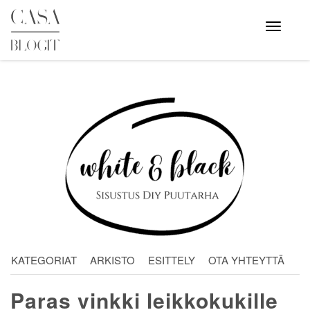
Skip
to
Avaa
valikko
content
KATEGORIAT
ARKISTO
ESITTELY
OTA YHTEYTTÄ
Paras vinkki leikkokukille