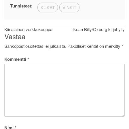
Tunnisteet:
KUKAT
VINKIT
Artikkelien
Kiinalainen verkkokauppa
Ikean Billy/Oxberg kirjahylly
Vastaa
selaus
Sähköpostiosoitettasi ei julkaista.
Pakolliset kentät on merkitty
*
Kommentti
*
Nimi
*