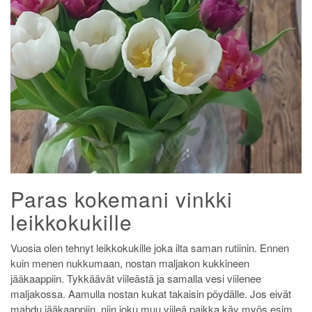
Paras kokemani vinkki
leikkokukille
Vuosia olen tehnyt leikkokukille joka ilta saman rutiinin. Ennen
kuin menen nukkumaan, nostan maljakon kukkineen
jääkaappiin. Tykkäävät viileästä ja samalla vesi viilenee
maljakossa. Aamulla nostan kukat takaisin pöydälle. Jos eivät
mahdu jääkaappiin, niin joku muu viileä paikka käy myös esim.