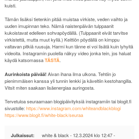
kuisti.
Tämän lisäksi tietenkin pitää muistaa virkiste, veden vaihto ja
uuden imupinnan teko. Nämä naistenpäivän tulppaanit
kukoistavat edelleen sohvapöydällä. (Tulppaanit eivät tarvitse
virkistettä, mutta muut kyllä.) Keittiön pöydällä on kimppu
valtavan pitkiä ruusuja. Harmi kun tänne ei voi lisätä kuin lyhyitä
videoita. Instagramin puolella näkyy video jonka tein, jos haluat
käydä katsomassa
TÄSTÄ
.
Aurinkoista päivää!
Aivan ihana ilma ulkona. Tehtiin jo
pienimmäisen kanssa yli tunnin lenkki ja käveltiin kestohangilla.
Vitsit miten saakaan lisäenergiaa auringosta.
Tervetuloa seuraamaan blogipäivityksiä instagramiin tai blogit.fi
sivustolle:
https://www.instagram.com/whiteandblackblogi
https://www.blogit.fi/white-black/seuraa
Julkaissut:
white & black -
12.3.2024 klo 12:47
-